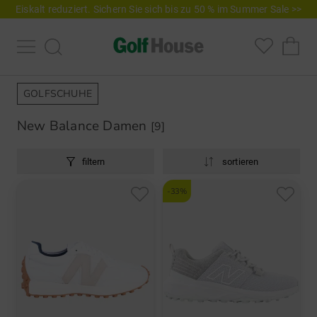
Eiskalt reduziert. Sichern Sie sich bis zu 50 % im Summer Sale >>
GOLFSCHUHE
New Balance Damen
[9]
filtern
sortieren
-33%