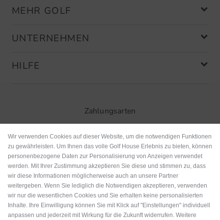
MEHR GOLF
UNTERNEHMEN
HILFE
Zahlungsarten
Wir verwenden Cookies auf dieser Website, um die notwendigen Funktionen
zu gewährleisten. Um Ihnen das volle Golf House Erlebnis zu bieten, können
personenbezogene Daten zur Personalisierung von Anzeigen verwendet
werden. Mit Ihrer Zustimmung akzeptieren Sie diese und stimmen zu, dass
wir diese Informationen möglicherweise auch an unsere Partner
weitergeben. Wenn Sie lediglich die Notwendigen akzeptieren, verwenden
wir nur die wesentlichen Cookies und Sie erhalten keine personalisierten
Inhalte. Ihre Einwilligung können Sie mit Klick auf "Einstellungen" individuell
anpassen und jederzeit mit Wirkung für die Zukunft widerrufen. Weitere