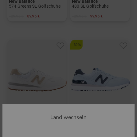
New Balance
New Balance
574 Greens SL Golfschuhe
480 SL Golfschuhe
129,95 €
89,95 €
129,95 €
99,95 €
in: US 6.5 US 7.0
in: US 6.5 US 7.0 US 7.5 US 8.0 US 8.5 US 9.0 US 9.5
-30%
Land wechseln
New Balance
New Balance
574 Greens Golfschuhe
574 Greens SL Golfschuhe