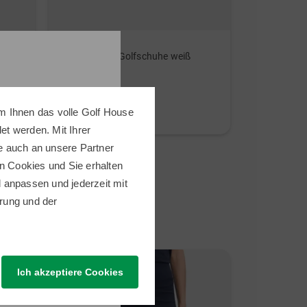
ECCO
Valiente
Golf Biom C4 Golfschuhe weiß
SARAH lang
229,00 €
159,95 €
79,95 €
m Ihnen das volle Golf House
in: 36 37 38 39 40 41
in: 34 36 40 
t werden. Mit Ihrer
e auch an unsere Partner
n Cookies und Sie erhalten
ll anpassen und jederzeit mit
rung
und der
Neu
Neu
Ich akzeptiere Cookies