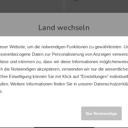
 Scope
Big Max
Launchmonitor schwarz
Autofold FF Trolley schwarz
Land wechseln
399,00 €
0 €
279,00 €
eser Website, um die notwendigen Funktionen zu gewährleisten. U
nheitsgröße
in: Sonstiges Material
Sie scheinen sich in einem anderen Land zu befinden.
ersonenbezogene Daten zur Personalisierung von Anzeigen verwende
Möchten Sie den Golf House Shop wechseln?
iese und stimmen zu, dass wir diese Informationen möglicherweis
ch die Notwendigen akzeptieren, verwenden wir nur die wesentliche
 Ihre Einwilligung können Sie mit Klick auf "Einstellungen" individue
ufen. Weitere Informationen finden Sie in unserer
Datenschutzerklä
Neuheiten
INTERNATIONAL
e.
Neu
Nur Notwendige