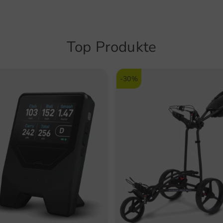
New 
Wass
Top Produkte
NDur
Haltb
-30%
Extr
Fres
Dämp
1 Ja
Funktio
Wass
Atmu
Hera