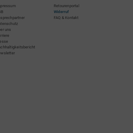
mpressum
Retourenportal
GB
Widerruf
sprechpartner
FAQ & Kontakt
tenschutz
er uns
rriere
esse
chhaltigkeitsbericht
wsletter