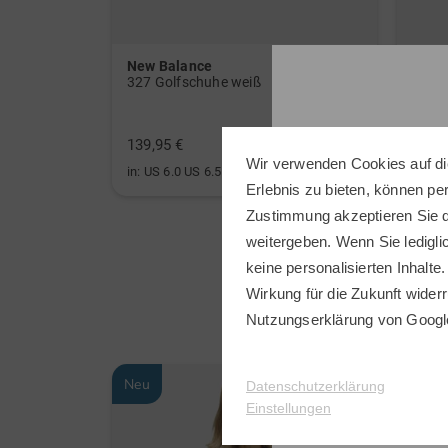
New Balance
Shot
or weiß
327 Golfschuhe weiß
LM1 
139,95 €
239,0
Wir verwenden Cookies auf di
in: US 6.0 US 6.5 US 7.5 US 8.0 US 8.5 US 9.0 US 9.5 US 10.0
in: Ei
Erlebnis zu bieten, können p
Zustimmung akzeptieren Sie d
weitergeben. Wenn Sie ledigli
keine personalisierten Inhalte.
Wirkung für die Zukunft widerr
Nutzungserklärung
von Googl
Neu
Neu
Datenschutzerklärung
Einstellungen