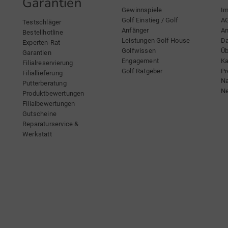
Garantien
Gewinnspiele
I
Golf Einstieg / Golf
A
Testschläger
Anfänger
An
Bestellhotline
Leistungen Golf House
Da
Experten-Rat
Golfwissen
Üb
Garantien
Engagement
Ka
Filialreservierung
Golf Ratgeber
Pr
Filiallieferung
Na
Putterberatung
Ne
Produktbewertungen
Filialbewertungen
Gutscheine
Reparaturservice &
Werkstatt