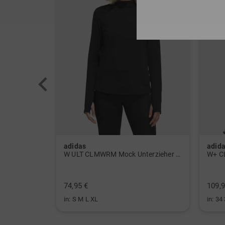
adidas
adid
 Polo navy
W ULT CLMWRM Mock Unterzieher schwarz
W+ C
74,95 €
109,9
in: S M L XL
in: 34