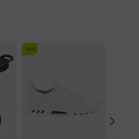
Balance Damen Golfschuhe
erdichtes Obermaterial aus Mikrofaserleder
ance® spikeless Gummiaußensohle für maximale
arkeit und natürliche Bewegungsfreiheit
-30%
a dicke CUSH+® Innensohle für erhöhten Komfort
h Foam® Zwischensohle für wolkenweiche
fung und Stabilität beim Schwung
hr Garantie auf die Wasserdichtigkeit
nen:
erdicht
ngsaktiv
usnehmbare Sohle