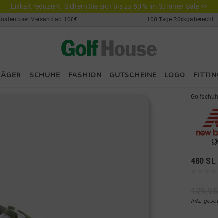
Eiskalt reduziert. Sichern Sie sich bis zu 50 % im Summer Sale >>
kostenloser Versand ab 100€
100 Tage Rückgaberecht
LÄGER
SCHUHE
FASHION
GUTSCHEINE
LOGO
FITTIN
Golfschu
480 SL
129,95
inkl. gese