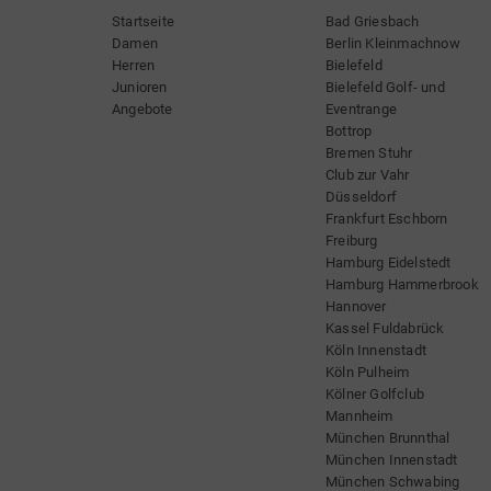
Startseite
Bad Griesbach
Damen
Berlin Kleinmachnow
Herren
Bielefeld
Junioren
Bielefeld Golf- und
Angebote
Eventrange
Bottrop
Bremen Stuhr
Club zur Vahr
Düsseldorf
Frankfurt Eschborn
Freiburg
Hamburg Eidelstedt
Hamburg Hammerbrook
Hannover
Kassel Fuldabrück
Köln Innenstadt
Köln Pulheim
Kölner Golfclub
Mannheim
München Brunnthal
München Innenstadt
München Schwabing