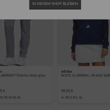
IN DIESEM SHOP BLEIBEN
as
adidas
LMWRM P Thermo Hose grau
5 €
99,95 €
 36 38 40 42 44
in: XS S M L XL