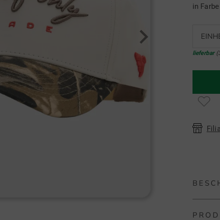
in Farb
EINH
lieferbar
(
Fili
BESC
PROD
Macade 