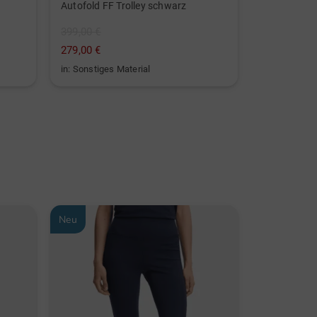
Autofold FF Trolley schwarz
Stretch Roc
399,00 €
89,95 €
279,00 €
64,95 €
in: Sonstiges Material
in: 36 38 40 
Neu
Neu