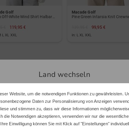
Qualitä
Kunden e
de Golf
Macade Golf
hochwer
Storm Off-White Wind Shirt Halbarm Windshirt
Designs 
5 €
119,95 €
139,95 €
99,95 €
moderne
M L XL XXL
in: L XL XXL
Land wechseln
Ähnliche Artikel
eser Website, um die notwendigen Funktionen zu gewährleisten. U
Sie scheinen sich in einem anderen Land zu befinden.
ersonenbezogene Daten zur Personalisierung von Anzeigen verwende
Möchten Sie den Golf House Shop wechseln?
iese und stimmen zu, dass wir diese Informationen möglicherweis
ch die Notwendigen akzeptieren, verwenden wir nur die wesentliche
 Ihre Einwilligung können Sie mit Klick auf "Einstellungen" individue