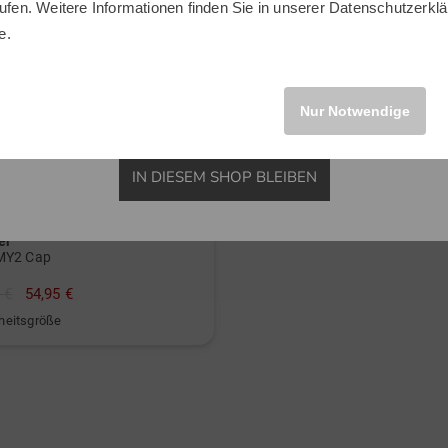
ufen. Weitere Informationen finden Sie in unserer
Datenschutzerklä
INTERNATIONAL
e.
Nur Notwendige
IN DIESEM SHOP BLEIBEN
er
Y2 Cap
 €
54,95 €
nheitsgröße