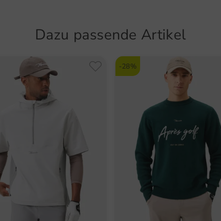
Präzisi
5625
Golfschl
Bekleidu
Dazu passende Artikel
EIN BE
Wir bega
-28%
gut sitz
unsere 
über 150
unsere 
weiter.
WIR SI
GOLF;
Bei Mac
jeden ei
wenn wir
Styles a