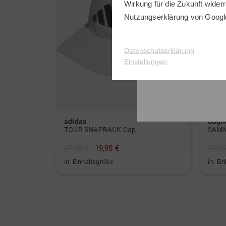
Wirkung für die Zukunft widerr
Nutzungserklärung
von Googl
Datenschutzerklärung
Einstellungen
adidas
Bogn
TOUR SNAPBACK Cap
SAMM
27,95 €
19,95 €
79,95
in: Einheitsgröße
in: Ei