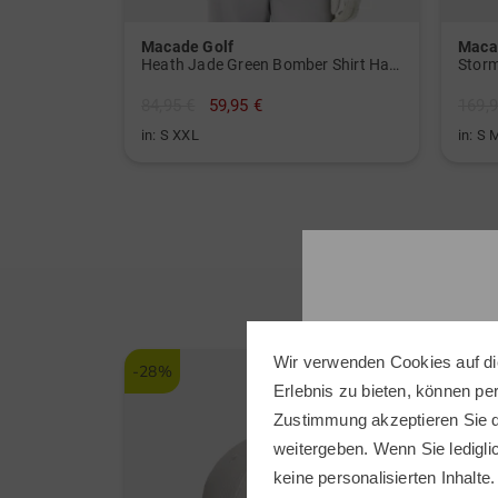
Macade Golf
Maca
Heath Jade Green Bomber Shirt Halbarm Polo
84,95 €
59,95 €
169,9
in: S XXL
in: S 
Wir verwenden Cookies auf di
-28%
-31%
Erlebnis zu bieten, können p
Zustimmung akzeptieren Sie d
weitergeben. Wenn Sie ledigli
keine personalisierten Inhalte.