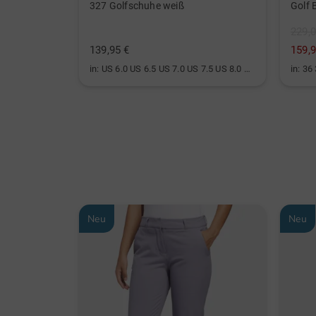
or weiß
327 Golfschuhe weiß
Golf 
229,0
139,95 €
159,9
in: US 6.0 US 6.5 US 7.0 US 7.5 US 8.0 US 8.5 US 9.0 US 9.5 US 10.0
in: 36
Neu
Neu