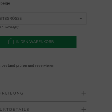
e
beige
EITSGRÖSSE
3-5 Werktage)
IN DEN WARENKORB
albestand prüfen und reservieren
HREIBUNG
UKTDETAILS
Golf Camo Two-Tone Scipt Snapback Cap