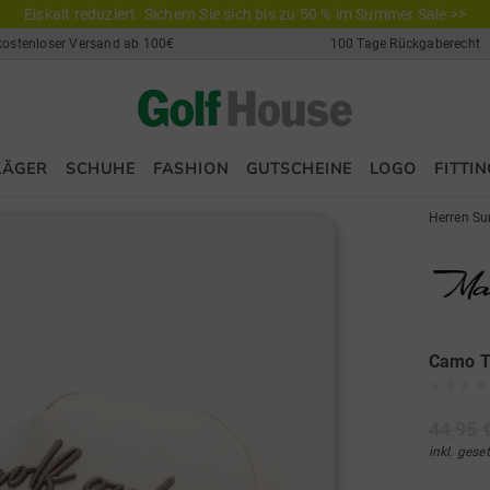
Eiskalt reduziert. Sichern Sie sich bis zu 50 % im Summer Sale >>
kostenloser Versand ab 100€
100 Tage Rückgaberecht
LÄGER
SCHUHE
FASHION
GUTSCHEINE
LOGO
FITTIN
Herren Su
Camo T
44,95 
inkl. gese