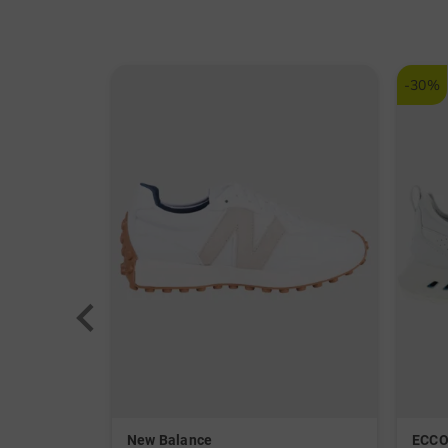
-30%
New Balance
ECC