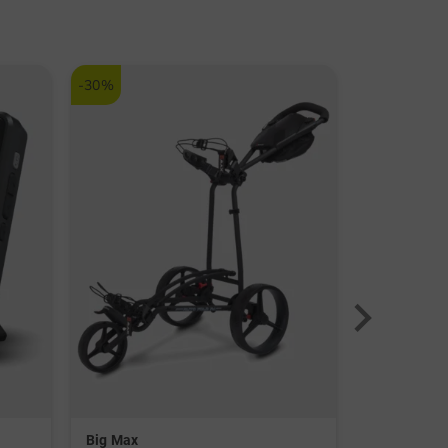
-30%
-28%
Big Max
Valiente