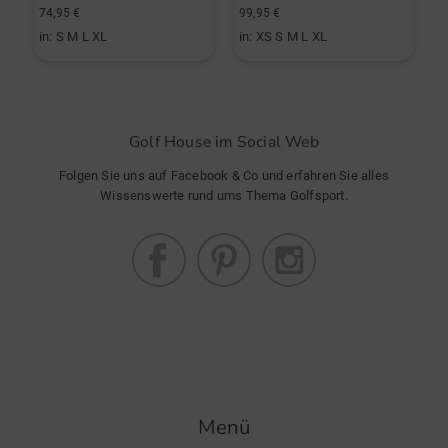
74,95 €
99,95 €
1
in: S M L XL
in: XS S M L XL
i
Golf House im Social Web
Folgen Sie uns auf Facebook & Co und erfahren Sie alles
Wissenswerte rund ums Thema Golfsport.
Menü