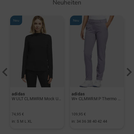
Neuheiten
Neu
Neu
adidas
adidas
a
rint Halbarm Polo navy
W ULT CLMWRM Mock Unterzieher schwarz
W+ CLMWRM P Thermo Hose grau
74,95 €
109,95 €
9
in: S M L XL
in: 34 36 38 40 42 44
i