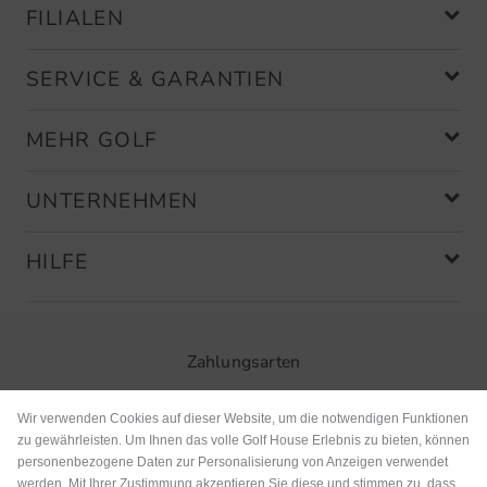
FILIALEN
SERVICE & GARANTIEN
MEHR GOLF
UNTERNEHMEN
HILFE
Zahlungsarten
Wir verwenden Cookies auf dieser Website, um die notwendigen Funktionen
zu gewährleisten. Um Ihnen das volle Golf House Erlebnis zu bieten, können
personenbezogene Daten zur Personalisierung von Anzeigen verwendet
werden. Mit Ihrer Zustimmung akzeptieren Sie diese und stimmen zu, dass