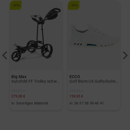
-30%
-30%
Big Max
ECCO
S
vo Gen2 Launchmonitor weiß
Autofold FF Trolley schwarz
Golf Biom C4 Golfschuhe weiß
399,00 €
229,00 €
279,00 €
159,95 €
2
in: Sonstiges Material
in: 36 37 38 39 40 41
i