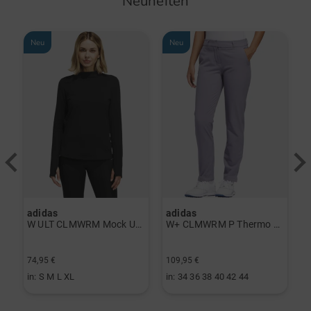
Neuheiten
Neu
Neu
adidas
adidas
a
rint Halbarm Polo navy
W ULT CLMWRM Mock Unterzieher schwarz
W+ CLMWRM P Thermo Hose grau
74,95 €
109,95 €
9
in: S M L XL
in: 34 36 38 40 42 44
i