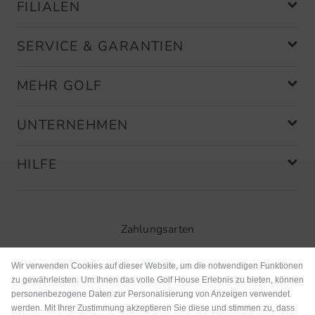
FILIALEN
SERVICE & GARANTIEN
MEHR GOLF
UNTERNEHMEN
HILFE
Zahlungsarten
Wir verwenden Cookies auf dieser Website, um die notwendigen Funktionen
zu gewährleisten. Um Ihnen das volle Golf House Erlebnis zu bieten, können
personenbezogene Daten zur Personalisierung von Anzeigen verwendet
werden. Mit Ihrer Zustimmung akzeptieren Sie diese und stimmen zu, dass