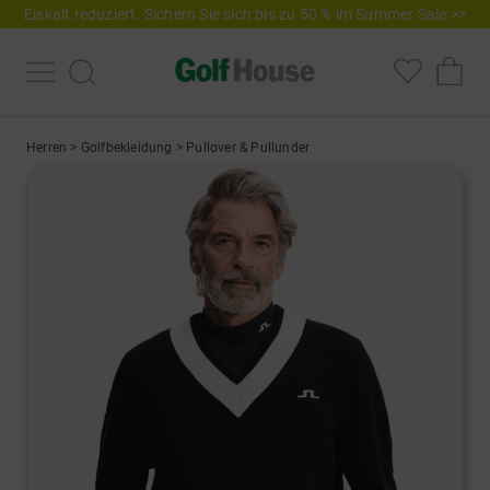
Eiskalt reduziert. Sichern Sie sich bis zu 50 % im Summer Sale >>
Herren
>
Golfbekleidung
>
Pullover & Pullunder