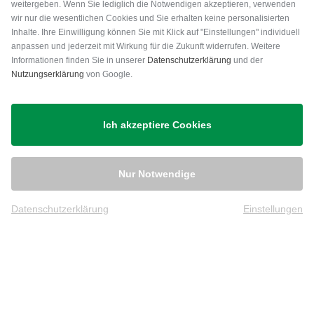
weitergeben. Wenn Sie lediglich die Notwendigen akzeptieren, verwenden
wir nur die wesentlichen Cookies und Sie erhalten keine personalisierten
Inhalte. Ihre Einwilligung können Sie mit Klick auf "Einstellungen" individuell
anpassen und jederzeit mit Wirkung für die Zukunft widerrufen. Weitere
Versand
Informationen finden Sie in unserer
Datenschutzerklärung
und der
Nutzungserklärung
von Google.
Ich akzeptiere Cookies
Nur Notwendige
Datenschutzerklärung
Einstellungen