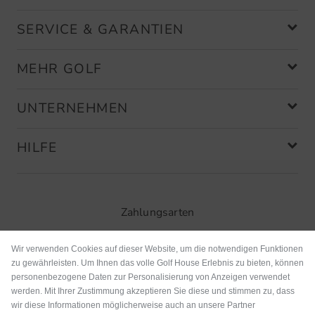
SERVICE & GARANTIEN
MEHR GOLF
UNTERNEHMEN
HILFE
Zahlungsarten
Wir verwenden Cookies auf dieser Website, um die notwendigen Funktionen
zu gewährleisten. Um Ihnen das volle Golf House Erlebnis zu bieten, können
personenbezogene Daten zur Personalisierung von Anzeigen verwendet
werden. Mit Ihrer Zustimmung akzeptieren Sie diese und stimmen zu, dass
wir diese Informationen möglicherweise auch an unsere Partner