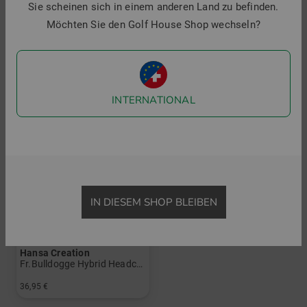
Sie scheinen sich in einem anderen Land zu befinden.
59,95 €
49,95 €
Möchten Sie den Golf House Shop wechseln?
in: Einheitsgröße
in: Einheitsgröße
INTERNATIONAL
IN DIESEM SHOP BLEIBEN
Hansa Creation
Fr.Bulldogge Hybrid Headcover
36,95 €
in: Einheitsgröße