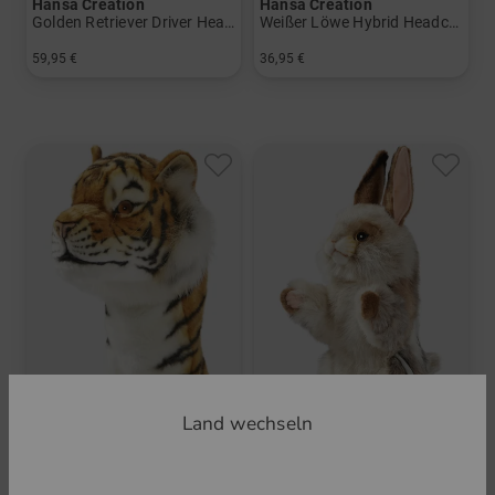
Hansa Creation
Hansa Creation
Golden Retriever Driver Headcover
Weißer Löwe Hybrid Headcover
59,95 €
36,95 €
in: Einheitsgröße
in: Einheitsgröße
Land wechseln
Hansa Creation
Hansa Creation
Tiger Driver Headcover
Kaninchen Fairwayholz Headcover