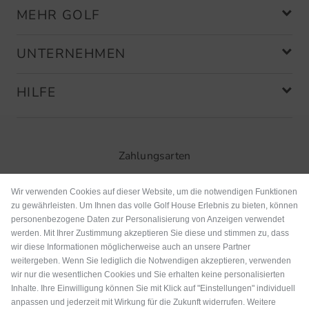
MEHR GOLF
UNTERNEHMEN
HILFE
Zahlungsarten
Wir verwenden Cookies auf dieser Website, um die notwendigen Funktionen
zu gewährleisten. Um Ihnen das volle Golf House Erlebnis zu bieten, können
personenbezogene Daten zur Personalisierung von Anzeigen verwendet
werden. Mit Ihrer Zustimmung akzeptieren Sie diese und stimmen zu, dass
wir diese Informationen möglicherweise auch an unsere Partner
weitergeben. Wenn Sie lediglich die Notwendigen akzeptieren, verwenden
wir nur die wesentlichen Cookies und Sie erhalten keine personalisierten
Inhalte. Ihre Einwilligung können Sie mit Klick auf "Einstellungen" individuell
anpassen und jederzeit mit Wirkung für die Zukunft widerrufen. Weitere