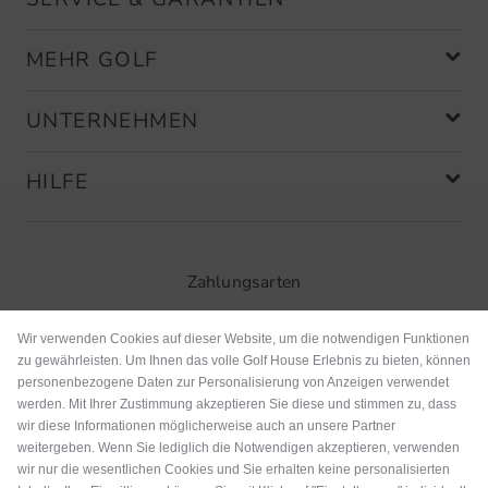
MEHR GOLF
UNTERNEHMEN
HILFE
Zahlungsarten
Wir verwenden Cookies auf dieser Website, um die notwendigen Funktionen
zu gewährleisten. Um Ihnen das volle Golf House Erlebnis zu bieten, können
personenbezogene Daten zur Personalisierung von Anzeigen verwendet
werden. Mit Ihrer Zustimmung akzeptieren Sie diese und stimmen zu, dass
wir diese Informationen möglicherweise auch an unsere Partner
weitergeben. Wenn Sie lediglich die Notwendigen akzeptieren, verwenden
wir nur die wesentlichen Cookies und Sie erhalten keine personalisierten