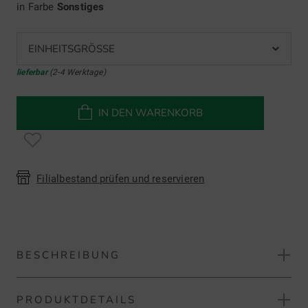
in Farbe
Sonstiges
EINHEITSGRÖSSE
lieferbar
(2-4 Werktage)
IN DEN WARENKORB
Filialbestand prüfen und reservieren
BESCHREIBUNG
PRODUKTDETAILS
Golf House Gutschein 25,- Euro Geschenkkarte