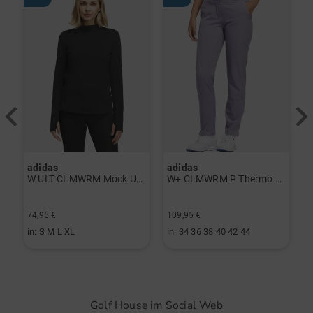
adidas
adidas
a
rint Halbarm Polo navy
W ULT CLMWRM Mock Unterzieher schwarz
W+ CLMWRM P Thermo Hose grau
74,95 €
109,95 €
9
in: S M L XL
in: 34 36 38 40 42 44
i
Golf House im Social Web