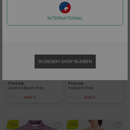
-52%
-50%
INTERNATIONAL
IN DIESEM SHOP BLEIBEN
FootJoy
FootJoy
Solid Halbarm Polo
Halbarm Polo
94,95 €
44,95 €
89,95 €
44,95 €
in: XS S
in: XS S M L XL
-52%
-50%