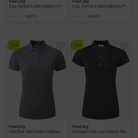
FootJoy
FootJoy
Cap Sleeve Lisle Halbarm Polo
Cap Sleeve Lisle Halbarm Polo
89,95 €
44,95 €
89,95 €
44,95 €
in: XL
in: XS S L XL
-50%
-52%
FootJoy
FootJoy
Heather Self-Collar Halbarm Polo
Animal Print Cap Sleeve Shirt Halbarm Polo