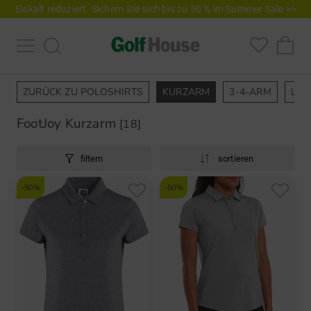
Eiskalt reduziert. Sichern Sie sich bis zu 50 % im Summer Sale >>
ZURÜCK ZU POLOSHIRTS
KURZARM
3-4-ARM
LA
FootJoy Kurzarm
[18]
filtern
sortieren
-50%
-50%