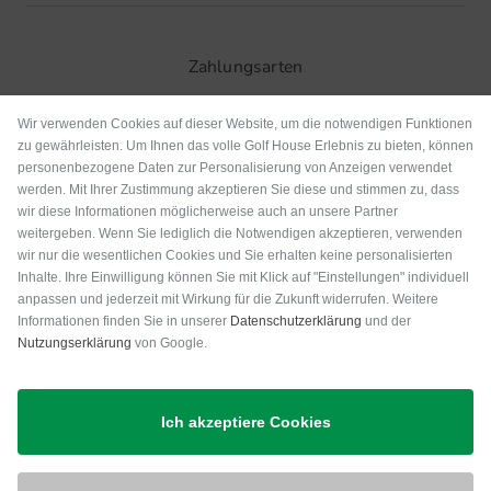
Zahlungsarten
Wir verwenden Cookies auf dieser Website, um die notwendigen Funktionen
zu gewährleisten. Um Ihnen das volle Golf House Erlebnis zu bieten, können
personenbezogene Daten zur Personalisierung von Anzeigen verwendet
werden. Mit Ihrer Zustimmung akzeptieren Sie diese und stimmen zu, dass
wir diese Informationen möglicherweise auch an unsere Partner
weitergeben. Wenn Sie lediglich die Notwendigen akzeptieren, verwenden
wir nur die wesentlichen Cookies und Sie erhalten keine personalisierten
Inhalte. Ihre Einwilligung können Sie mit Klick auf "Einstellungen" individuell
anpassen und jederzeit mit Wirkung für die Zukunft widerrufen. Weitere
Versand
Informationen finden Sie in unserer
Datenschutzerklärung
und der
Nutzungserklärung
von Google.
Ich akzeptiere Cookies