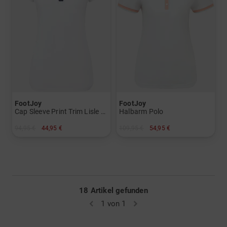
FootJoy
FootJoy
Cap Sleeve Print Trim Lisle Halbarm Polo
Halbarm Polo
94,95 €
44,95 €
109,95 €
54,95 €
in: L XL
in: XS S M L XL
18 Artikel gefunden
1 von 1