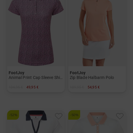
FootJoy
FootJoy
Animal Print Cap Sleeve Shirt Halbarm Polo
Zip Blade Halbarm Polo
104,95 €
49,95 €
109,95 €
54,95 €
in: XS S M L XL
in: XS S M L XL
-52%
-50%