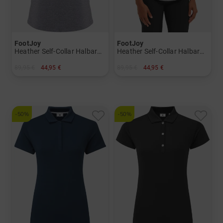
FootJoy
FootJoy
Heather Self-Collar Halbarm Polo
Heather Self-Collar Halbarm Polo
89,95 €
44,95 €
89,95 €
44,95 €
in: XS S M L
in: XS S L XL
-50%
-50%