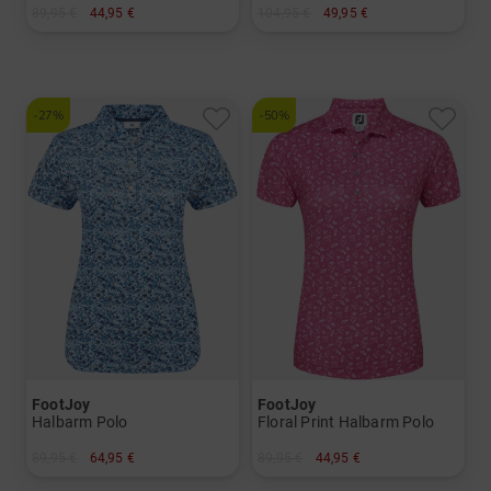
89,95 €
44,95 €
104,95 €
49,95 €
in: XS S L
in: XS S M L XL
-27%
-50%
FootJoy
FootJoy
Halbarm Polo
Floral Print Halbarm Polo
89,95 €
64,95 €
89,95 €
44,95 €
in: XS S M L XL
in: XS