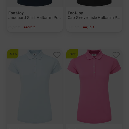
FootJoy
FootJoy
Jacquard Shirt Halbarm Polo
Cap Sleeve Lisle Halbarm Polo
89,95 €
44,95 €
89,95 €
44,95 €
in: XS M L
in: XS S
-50%
-50%