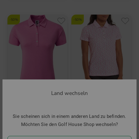
-50%
-50%
Land wechseln
FootJoy
FootJoy
Heather Self-Collar Halbarm Polo
Floral Print Halbarm Polo
Sie scheinen sich in einem anderen Land zu befinden.
89,95 €
44,95 €
89,95 €
44,95 €
Möchten Sie den Golf House Shop wechseln?
in: XS S XL
in: XS