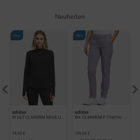
Neuheiten
Neu
Neu
adidas
adidas
a
rint Halbarm Polo navy
W ULT CLMWRM Mock Unterzieher schwarz
W+ CLMWRM P Thermo Hose grau
74,95 €
109,95 €
9