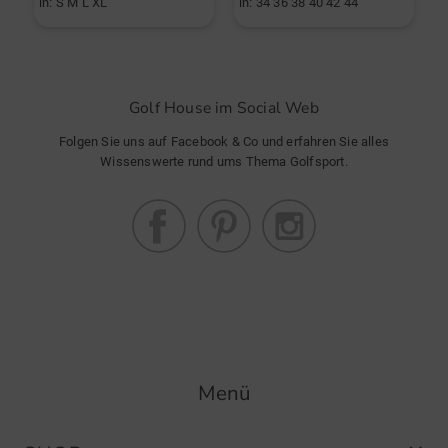
in: S M L XL
in: 34 36 38 40 42 44
i
Golf House im Social Web
Folgen Sie uns auf Facebook & Co und erfahren Sie alles
Wissenswerte rund ums Thema Golfsport.
Menü