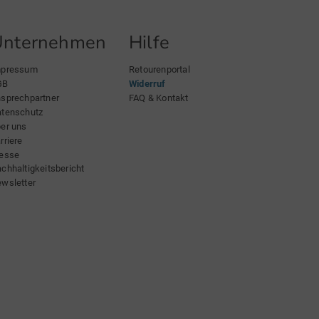
Unternehmen
Hilfe
mpressum
Retourenportal
GB
Widerruf
sprechpartner
FAQ & Kontakt
tenschutz
er uns
rriere
esse
chhaltigkeitsbericht
wsletter