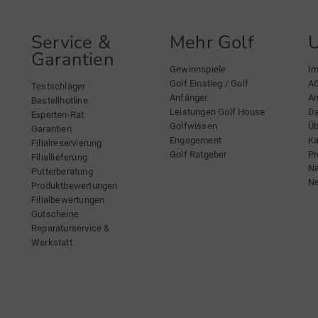
Service &
Mehr Golf
Garantien
Gewinnspiele
I
Golf Einstieg / Golf
A
Testschläger
Anfänger
An
Bestellhotline
Leistungen Golf House
Da
Experten-Rat
Golfwissen
Üb
Garantien
Engagement
Ka
Filialreservierung
Golf Ratgeber
Pr
Filiallieferung
Na
Putterberatung
Ne
Produktbewertungen
Filialbewertungen
Gutscheine
Reparaturservice &
Werkstatt