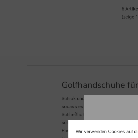
6 Artik
(zeige 1
Golfhandschuhe für
Schick und griffig - so präsentiere
sodass es für jeden Geschmack den 
Schließlich müssen Golfhandschuhe 
schützen. Zum anderen sollen sie ei
Passform einen ausgezeichneten Trag
Wir verwenden Cookies auf di