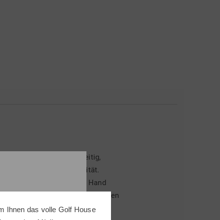
 Das Sortiment ist vielseitig,
e durch ihre Funktionalität.
 vor Scheuerwunden in der Hand
ringen sie dank ihrer ergonomischen
eigenen Händen. Parallel dazu
m Ihnen das volle Golf House