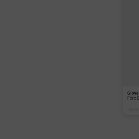
Glove 
26,95
in: S 