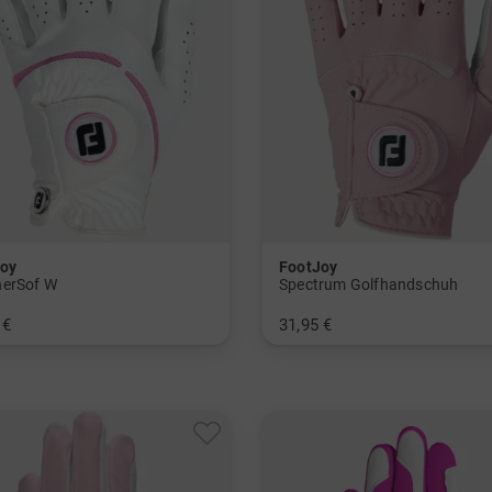
oy
FootJoy
erSof W
Spectrum Golfhandschuh
 €
31,95 €
M L
in: M