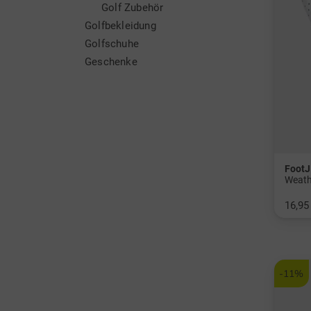
Golf Zubehör
Golfbekleidung
Golfschuhe
Geschenke
FootJ
Weath
16,95
in: S 
-11%