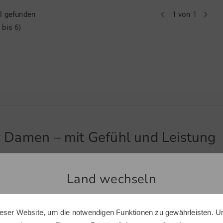
el gefunden
1 von 1
 bis 6)
 Damen – mit Gefühl und Leistung
n sich unsere Damen Golfhandschuhe im Onlineshop von Golf House.
passenden Golfhandschuh gibt. Neben moderne Designs punkten si
Land wechseln
für Damen zwei primäre Aufgaben erfüllen. Zum einen sollen sie
nen besseren Griff um den Golfschläger bieten. Darüber hinaus b
ekomfort mit. Entsprechend haben Sie Ihr Spiel vollends in den 
eser Website, um die notwendigen Funktionen zu gewährleisten. U
Sie scheinen sich in einem anderen Land zu befinden.