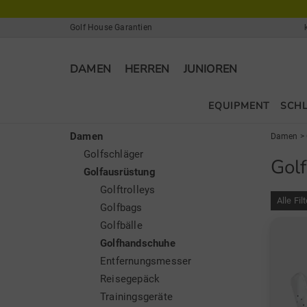
Golf House Garantien
DAMEN
HERREN
JUNIOREN
EQUIPMENT
SCH
Damen
Damen
>
Golfschläger
Gol
Golfausrüstung
Golftrolleys
Alle Fil
Golfbags
Golfbälle
Golfhandschuhe
Entfernungsmesser
Reisegepäck
Trainingsgeräte