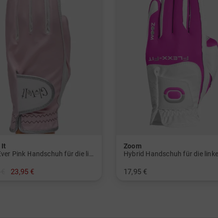
It
Zoom
Fore Ever Pink Handschuh für die linke Hand
 €
23,95 €
17,95 €
M L
in: Einheitsgröße