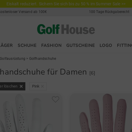
Eiskalt reduziert. Sichern Sie sich bis zu 50 % im Summer Sale >>
kostenloser Versand ab 100€
100 Tage Rückgaberecht
LÄGER
SCHUHE
FASHION
GUTSCHEINE
LOGO
FITTIN
Golfausrüstung
>
Golfhandschuhe
fhandschuhe für Damen
[6]
ter löschen
Pink