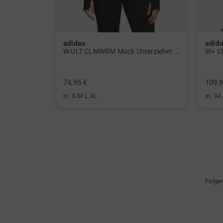
adidas
adid
 Polo navy
W ULT CLMWRM Mock Unterzieher schwarz
W+ C
74,95 €
109,9
in: S M L XL
in: 34
Folge