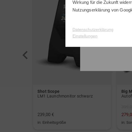
Wirkung für die Zukunft widerr
Nutzungserklärung
von Googl
Datenschutzerklärung
Einstellungen
Shot Scope
Big 
or weiß
LM1 Launchmonitor schwarz
Autof
399,0
239,00 €
279,0
in: Einheitsgröße
in: So