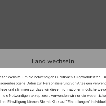
Land wechseln
eser Website, um die notwendigen Funktionen zu gewährleisten. U
Top Produkte
Sie scheinen sich in einem anderen Land zu befinden.
ersonenbezogene Daten zur Personalisierung von Anzeigen verwende
Möchten Sie den Golf House Shop wechseln?
iese und stimmen zu, dass wir diese Informationen möglicherweis
ch die Notwendigen akzeptieren, verwenden wir nur die wesentliche
 Ihre Einwilligung können Sie mit Klick auf "Einstellungen" individue