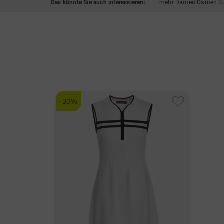
Das könnte Sie auch interessieren:
mehr Damen Damen Su
-30%