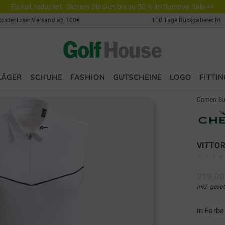
Eiskalt reduziert. Sichern Sie sich bis zu 50 % im Summer Sale >>
kostenloser Versand ab 100€
100 Tage Rückgaberecht
LÄGER
SCHUHE
FASHION
GUTSCHEINE
LOGO
FITTIN
Damen Su
VITTOR
219,00
inkl. gese
in Farb