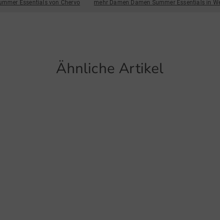
37010 C
mmer Essentials von Chervo
mehr Damen Damen Summer Essentials in W
Italien
SUN
Hello@
Anti
Artikel
Feuc
Ähnliche Artikel
5629
Funktio
Atmu
Stre
Schn
UV-S