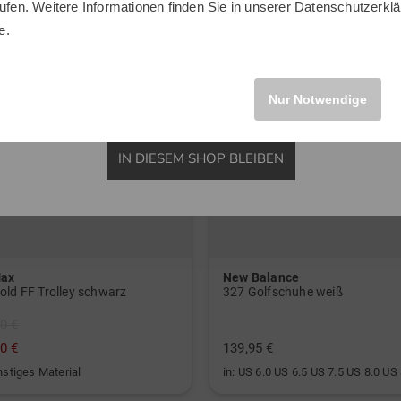
ufen. Weitere Informationen finden Sie in unserer
Datenschutzerklä
INTERNATIONAL
e.
Nur Notwendige
IN DIESEM SHOP BLEIBEN
Max
New Balance
old FF Trolley schwarz
327 Golfschuhe weiß
0 €
0 €
139,95 €
nstiges Material