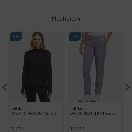
Neuheiten
Neu
Neu
adidas
adidas
a
rint Halbarm Polo navy
W ULT CLMWRM Mock Unterzieher schwarz
W+ CLMWRM P Thermo Hose grau
74,95 €
109,95 €
9