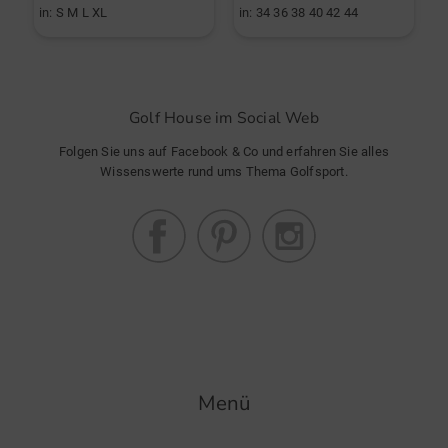
in: S M L XL
in: 34 36 38 40 42 44
i
Golf House im Social Web
Folgen Sie uns auf Facebook & Co und erfahren Sie alles
Wissenswerte rund ums Thema Golfsport.
Menü