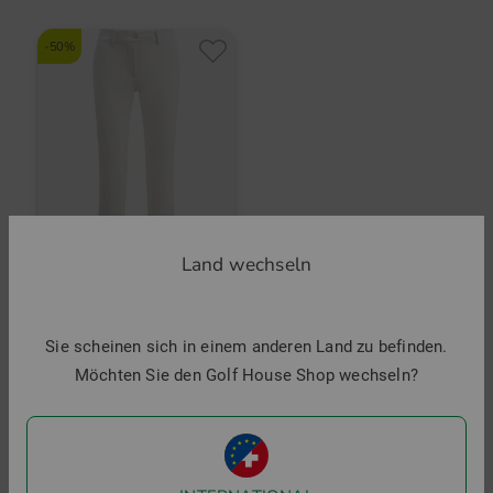
Funktionen:
Hello@chervo.com
Untershirt
ZUR CHERVO MARKENSEITE
-50%
Sehr angenehm und gut aussehend
Artikelnummer:
Atmungsaktiv
Stretch
55954815
Thermo
Temperaturausgleichend
Land wechseln
Chervo
SELICA Thermo Hose
Sie scheinen sich in einem anderen Land zu befinden.
199,95 €
99,95 €
Möchten Sie den Golf House Shop wechseln?
in: 44