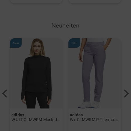
Neuheiten
Neu
Neu
adidas
adidas
a
rint Halbarm Polo navy
W ULT CLMWRM Mock Unterzieher schwarz
W+ CLMWRM P Thermo Hose grau