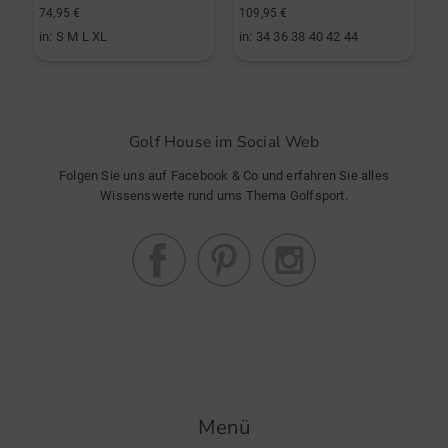
74,95 €
109,95 €
9
in: S M L XL
in: 34 36 38 40 42 44
i
Golf House im Social Web
Folgen Sie uns auf Facebook & Co und erfahren Sie alles
Wissenswerte rund ums Thema Golfsport.
Menü