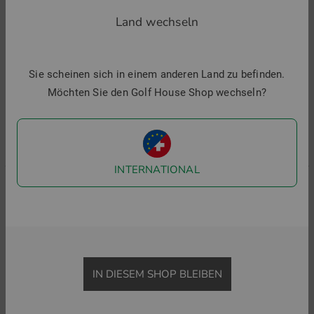
Ähnliche Artikel
Land wechseln
-28%
-29%
-
K
Sie scheinen sich in einem anderen Land zu befinden.
1
Möchten Sie den Golf House Shop wechseln?
i
INTERNATIONAL
adidas
Kjus
Halbarm Polo (Online Exklusiv)
Women Enya Printed Halbarm Polo
69,95 €
49,95 €
119,95 €
84,95 €
IN DIESEM SHOP BLEIBEN
in: XS S M L XL XXL
in: S