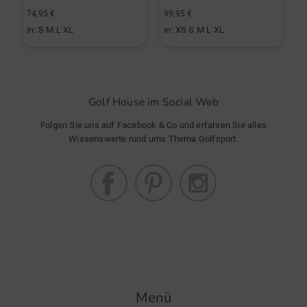
74,95 €
99,95 €
8
in: S M L XL
in: XS S M L XL
i
Golf House im Social Web
Folgen Sie uns auf Facebook & Co und erfahren Sie alles
Wissenswerte rund ums Thema Golfsport.
Menü