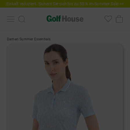
Eiskalt reduziert. Sichern Sie sich bis zu 50 % im Summer Sale >>
Damen Summer Essentials