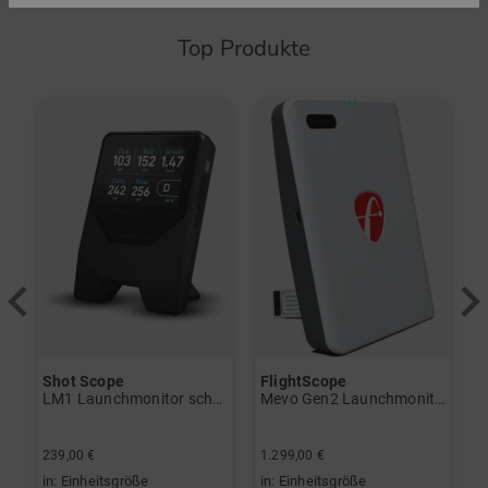
Top Produkte
-
Shot Scope
FlightScope
a
LM1 Launchmonitor schwarz
Mevo Gen2 Launchmonitor weiß
Z
1
239,00 €
1.299,00 €
7
US 7.5 US 8.0 US 8.5 US 9.0 US 9.5 US 10.0
in: Einheitsgröße
in: Einheitsgröße