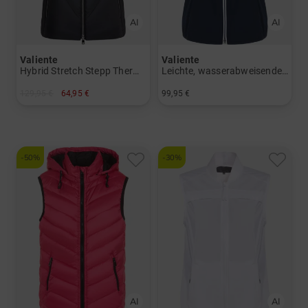
Valiente
Valiente
Hybrid Stretch Stepp Thermo Weste
Leichte, wasserabweisende Windstopp Weste
129,95 €
64,95 €
99,95 €
in: 36 38 40 42 44 46
in: 34 36 38 40 42 44 46 48
-50%
-30%