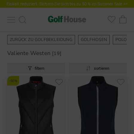
Eiskalt reduziert. Sichern Sie sich bis zu 50 % im Summer Sale >>
ZURÜCK ZU GOLFBEKLEIDUNG
GOLFHOSEN
POLOSH
Valiente Westen
[19]
filtern
sortieren
-50%