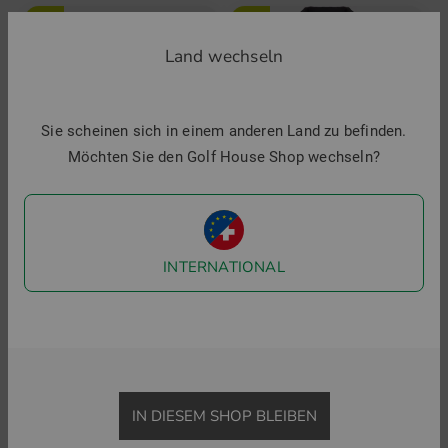
-29%
-50%
Land wechseln
Sie scheinen sich in einem anderen Land zu befinden.
Möchten Sie den Golf House Shop wechseln?
INTERNATIONAL
Valiente
Valiente
Stepp Thermo Weste
lange Stepp Thermo Weste
119,95 €
84,95 €
149,95 €
74,95 €
in: 36 38 40 42 44
in: 34 36 38 40 42 44 46 48
IN DIESEM SHOP BLEIBEN
-28%
-29%