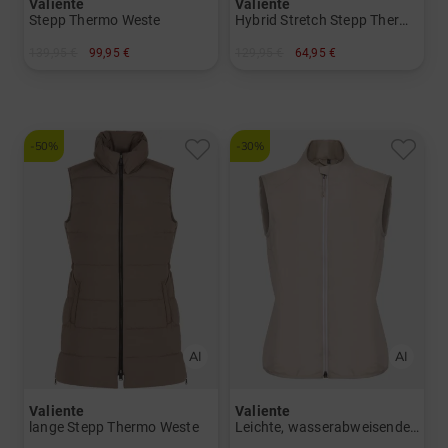
Valiente
Valiente
Stepp Thermo Weste
Hybrid Stretch Stepp Thermo Weste
139,95 €
99,95 €
129,95 €
64,95 €
in: 36 46
in: 40 42 44 46
-50%
-30%
Valiente
Valiente
lange Stepp Thermo Weste
Leichte, wasserabweisende Windstopp Weste