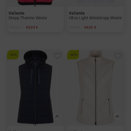
Valiente
Valiente
Stepp Thermo Weste
Ultra Light Windstopp Weste
139,95 €
69,95 €
99,95 €
69,95 €
in: 36 40 42 44 46
in: 36 38 40 42 44 46
-28%
-50%