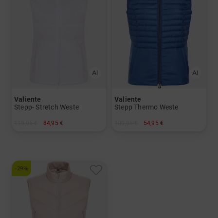
Valiente
Valiente
Stepp- Stretch Weste
Stepp Thermo Weste
119,95 €
84,95 €
109,95 €
54,95 €
in: 46
in: 40
-29%