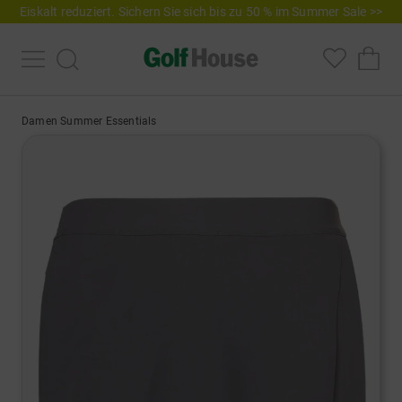
Eiskalt reduziert. Sichern Sie sich bis zu 50 % im Summer Sale >>
Damen Summer Essentials