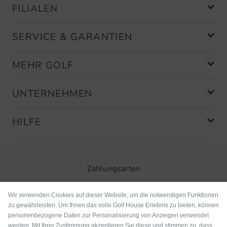
FILIALEN
SERVICE & GARANTIEN
MEHR GOLF
UNTERNEHMEN
HILFE
Zahlungsarten
Wir verwenden Cookies auf dieser Website, um die notwendigen Funktionen
zu gewährleisten. Um Ihnen das volle Golf House Erlebnis zu bieten, können
personenbezogene Daten zur Personalisierung von Anzeigen verwendet
werden. Mit Ihrer Zustimmung akzeptieren Sie diese und stimmen zu, dass