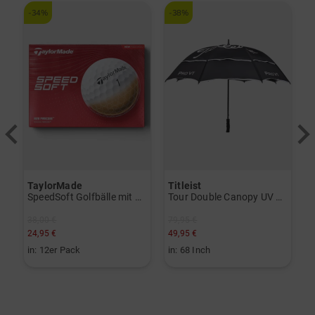
-34%
-38%
-
TaylorMade
Titleist
T
herSof Herren-Handschuh Doppelpack für die linke Hand weiß
SpeedSoft Golfbälle mit Golf House Logo (3 für 2-Aktion! Code: SSV) weiß
Tour Double Canopy UV Regenschirm schwarz
38,00 €
79,95 €
3
24,95 €
49,95 €
1
in: 12er Pack
in: 68 Inch
i