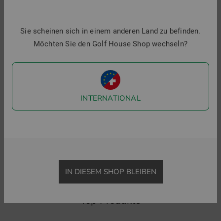
Stretch
Sie scheinen sich in einem anderen Land zu befinden.
Möchten Sie den Golf House Shop wechseln?
INTERNATIONAL
Ping
adidas
A
Vic Skort Länge 44,5 cm
ULTT PLT SKT kurz Skort
B
109,95 €
74,95 €
84,95 €
59,95 €
1
in: 42
in: M XL
i
IN DIESEM SHOP BLEIBEN
Top Produkte