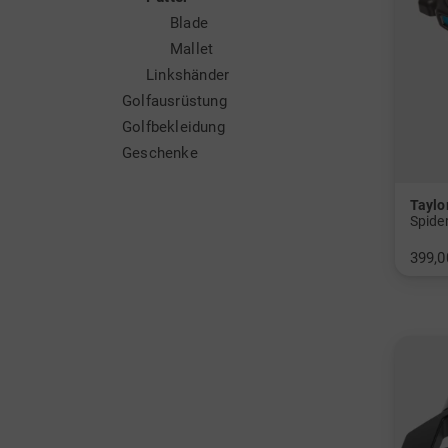
Blade
Mallet
Linkshänder
Golfausrüstung
Golfbekleidung
Geschenke
Tayl
Spide
399,0
in: 33