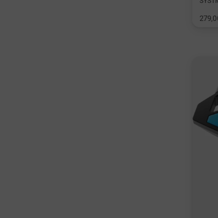
SYSTM
279,0
in: 34