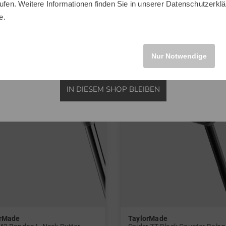
ufen. Weitere Informationen finden Sie in unserer
Datenschutzerklä
 Inch 34 Inch 35 Inch
in: 34 Inch
INTERNATIONAL
e.
Nur Notwendige
IN DIESEM SHOP BLEIBEN
orMade
TaylorMade