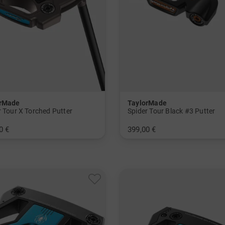
orMade
TaylorMade
r Tour X Torched Putter
Spider Tour Black #3 Putter
0 €
399,00 €
 Inch 34 Inch
in: 33 Inch 34 Inch