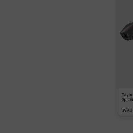
Tayl
Spide
399,0
in: 34