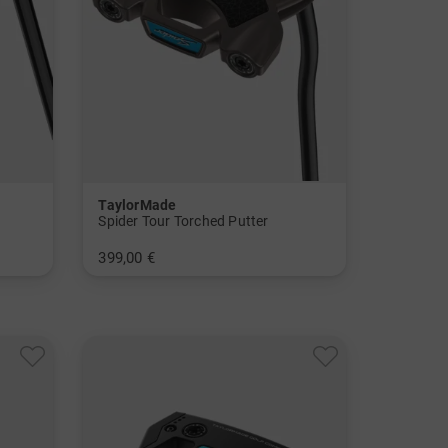
TaylorMade
Spider Tour Torched Putter
399,00 €
in: 33 Inch 34 Inch 35 Inch