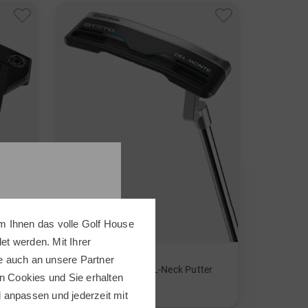
m Ihnen das volle Golf House
t werden. Mit Ihrer
TaylorMade
e auch an unsere Partner
ter
SYSTM2 Del Monte L-Neck Putter
n Cookies und Sie erhalten
279,00 €
ll anpassen und jederzeit mit