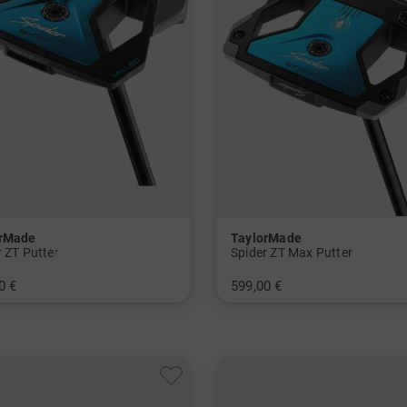
orMade
TaylorMade
r ZT Putter
Spider ZT Max Putter
0 €
599,00 €
 Inch 34 Inch 35 Inch
in: 35 Inch