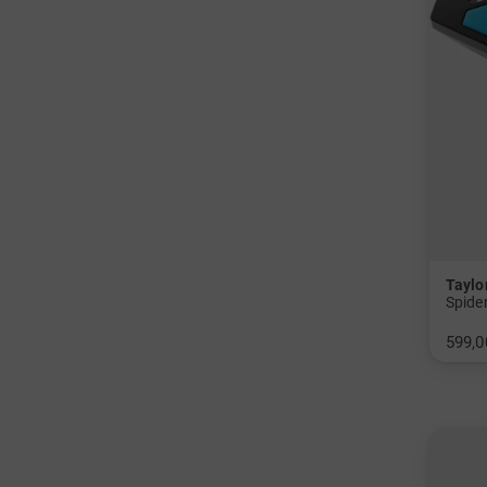
Tayl
Spide
599,0
in: 33