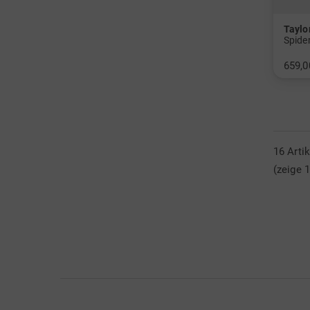
Tayl
Spide
659,0
in: 36
16 Arti
(zeige 1