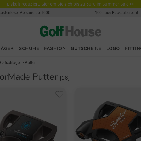
Eiskalt reduziert. Sichern Sie sich bis zu 50 % im Summer Sale >>
kostenloser Versand ab 100€
100 Tage Rückgaberecht
LÄGER
SCHUHE
FASHION
GUTSCHEINE
LOGO
FITTIN
Golfschläger
>
Putter
lorMade Putter
[16]