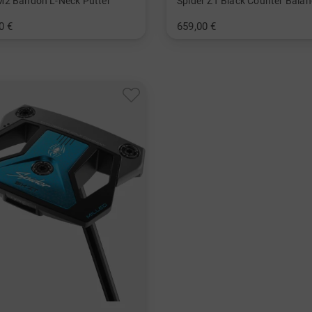
2 Bandon L-Neck Putter
0 €
659,00 €
 Inch 35 Inch
in: 36 Inch 38 Inch