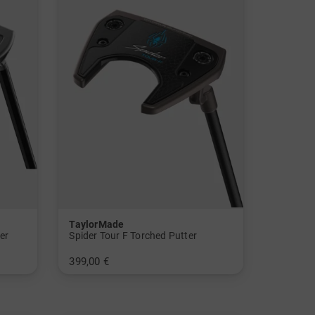
TaylorMade
er
Spider Tour F Torched Putter
399,00 €
in: 34 Inch