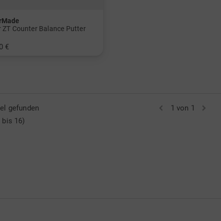
orMade
r ZT Counter Balance Putter
0 €
 Inch 38 Inch
kel gefunden
1 von 1
 bis 16)