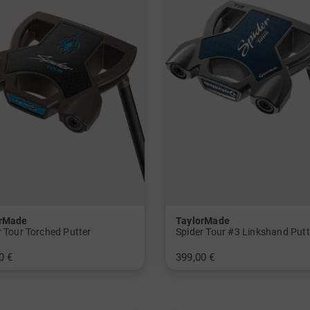
orMade
TaylorMade
r Tour Torched Putter
Spider Tour #3 Linkshand Putt
0 €
399,00 €
 Inch 35 Inch
in: 35 Inch