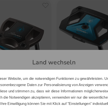
Land wechseln
eser Website, um die notwendigen Funktionen zu gewährleisten. U
Sie scheinen sich in einem anderen Land zu befinden.
ersonenbezogene Daten zur Personalisierung von Anzeigen verwende
Möchten Sie den Golf House Shop wechseln?
orMade
TaylorMade
iese und stimmen zu, dass wir diese Informationen möglicherweis
r Tour X Torched Putter
Spider ZT Black Linkshand Put
ch die Notwendigen akzeptieren, verwenden wir nur die wesentliche
0 €
599,00 €
 Ihre Einwilligung können Sie mit Klick auf "Einstellungen" individue