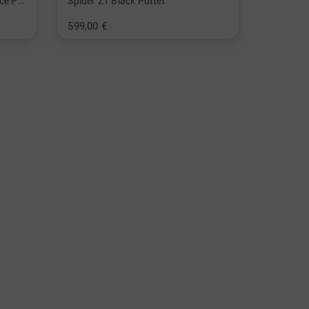
Spider ZT Black Counter Balance Putter
Spider ZT Black Putter
599,00 €
in: 34 Inch 35 Inch