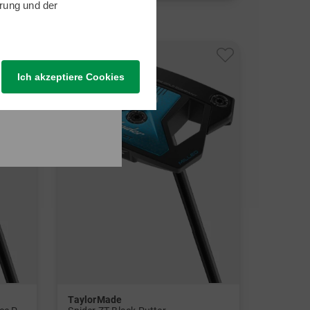
rung
und der
in: 34 Inch
Ich akzeptiere Cookies
TaylorMade