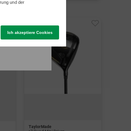
rung
und der
in: 12.0 Grad
und mehr
Graphit, Lite
Ich akzeptiere Cookies
TaylorMade