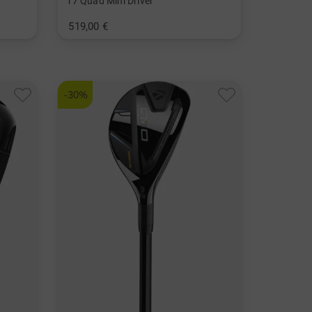
r7 Quad Mini Driver
519,00 €
in: 11.5 Grad 13.5 Grad
-30%