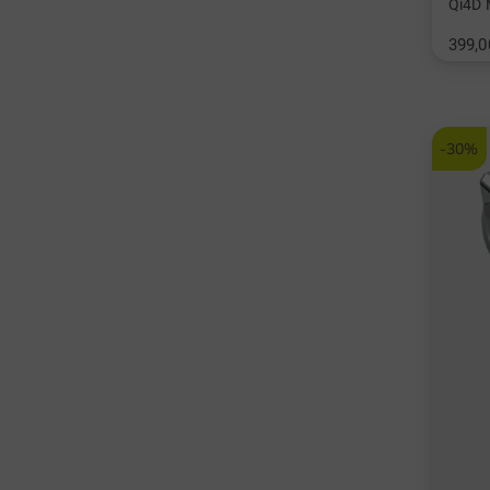
Qi4D 
399,0
in: 3 5
Graphi
-30%