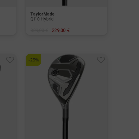
TaylorMade
Qi10 Hybrid
329,00 €
229,00 €
in: 3
und mehr
Graphit, Stiff
-25%