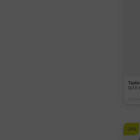
Tayl
Qi10 
329,0
in: 3 4
Graph
-26%