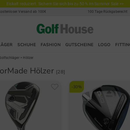
Eiskalt reduziert. Sichern Sie sich bis zu 50 % im Summer Sale >>
kostenloser Versand ab 100€
100 Tage Rückgaberecht
LÄGER
SCHUHE
FASHION
GUTSCHEINE
LOGO
FITTIN
Golfschläger
>
Hölzer
lorMade Hölzer
[28]
-30%