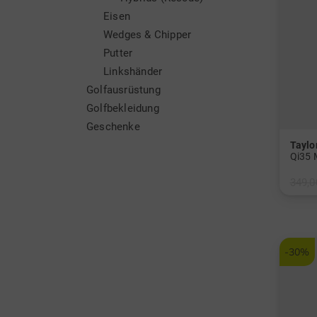
Eisen
Wedges & Chipper
Putter
Linkshänder
Golfausrüstung
Golfbekleidung
Geschenke
Tayl
Qi35 
349,0
in: 4
-30%