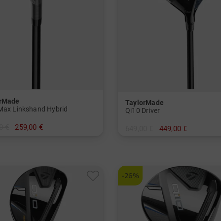
orMade
TaylorMade
Max Linkshand Hybrid
Qi10 Driver
0 €
259,00 €
649,00 €
449,00 €
in: 10.5 Grad
und mehr
Graphit, Regular
-26%