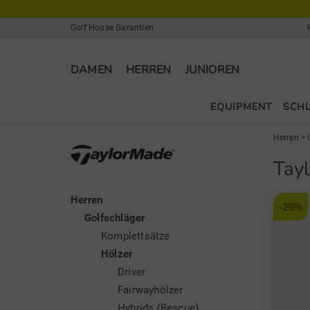
Golf House Garantien
DAMEN
HERREN
JUNIOREN
EQUIPMENT
SCH
Herren
>
Tay
Herren
-25%
Golfschläger
Komplettsätze
Hölzer
Driver
Fairwayhölzer
Hybrids (Rescue)