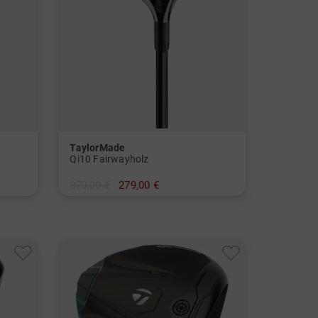
TaylorMade
Qi10 Fairwayholz
379,00 €
279,00 €
in: 3 5
und mehr
Graphit, Regular