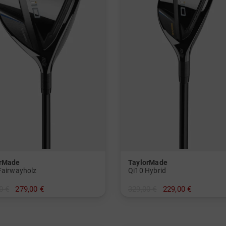
orMade
TaylorMade
Fairwayholz
Qi10 Hybrid
0 €
279,00 €
329,00 €
229,00 €
in: 4 5