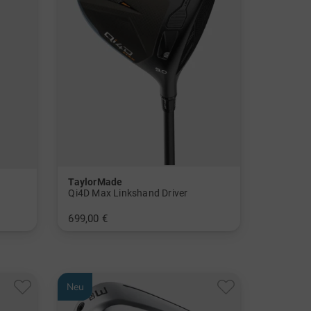
TaylorMade
Qi4D Max Linkshand Driver
699,00 €
in: 10.5 Grad
Neu