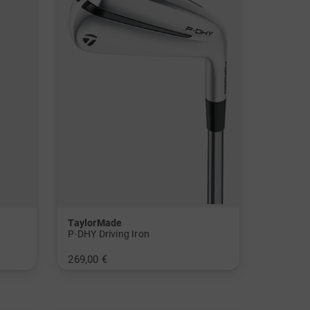
TaylorMade
P∙DHY Driving Iron
269,00 €
in: 3