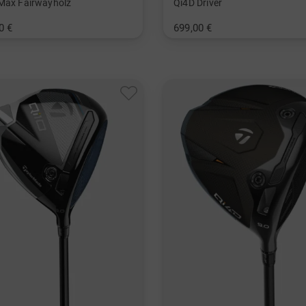
Max Fairwayholz
Qi4D Driver
0 €
699,00 €
in: 10.5 Grad
und mehr
und mehr
t, Stiff
Graphit, Regular