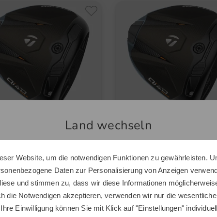
und mehr
und mehr
t, Stiff
Graphit, Lite
Land wechseln
eser Website, um die notwendigen Funktionen zu gewährleisten. U
Sie scheinen sich in einem anderen Land zu befinden.
ersonenbezogene Daten zur Personalisierung von Anzeigen verwende
Möchten Sie den Golf House Shop wechseln?
iese und stimmen zu, dass wir diese Informationen möglicherweis
orMade
TaylorMade
Max Driver
Qi4D Max Driver
ch die Notwendigen akzeptieren, verwenden wir nur die wesentliche
 Ihre Einwilligung können Sie mit Klick auf "Einstellungen" individue
0 €
699,00 €