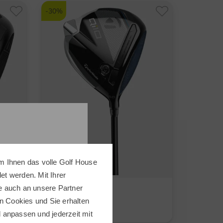
und mehr
Graphit, Stiff
-30%
m Ihnen das volle Golf House
t werden. Mit Ihrer
e auch an unsere Partner
TaylorMade
Qi10 Driver
n Cookies und Sie erhalten
ll anpassen und jederzeit mit
649,00 €
449,00 €