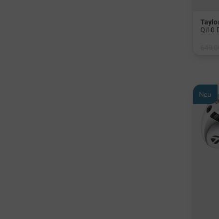
Tayl
Qi10 D
649,0
in: 10
Graphi
Neu