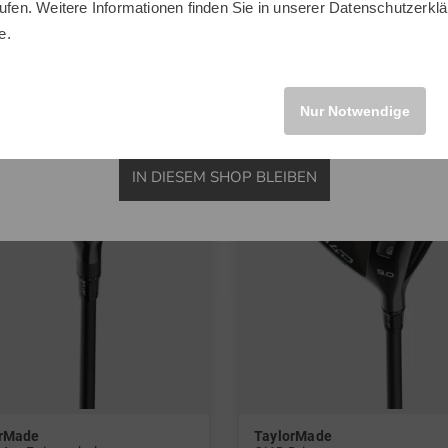
ufen. Weitere Informationen finden Sie in unserer
Datenschutzerklä
.5 Grad
in: 10.5 Grad
INTERNATIONAL
e.
und mehr
und mehr
it, Regular
Graphit, Stiff
Nur Notwendige
IN DIESEM SHOP BLEIBEN
orMade
TaylorMade