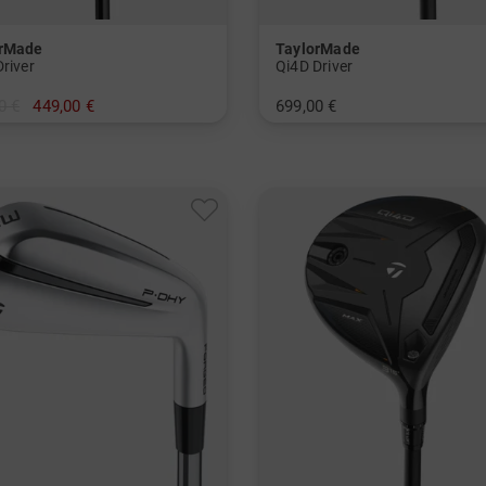
orMade
TaylorMade
river
Qi4D Driver
0 €
449,00 €
699,00 €
.5 Grad
in: 10.5 Grad
und mehr
und mehr
t, Stiff
Graphit, Stiff