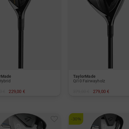
orMade
TaylorMade
Hybrid
Qi10 Fairwayholz
0 €
229,00 €
379,00 €
279,00 €
 5
in: 5
und mehr
und mehr
it, Regular
Graphit, Lite
-30%