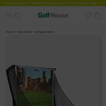
Eiskalt reduziert. Sichern Sie sich bis zu 50 % im Summer Sale >>
Herren
>
Geschenke
>
Golfgeschenke