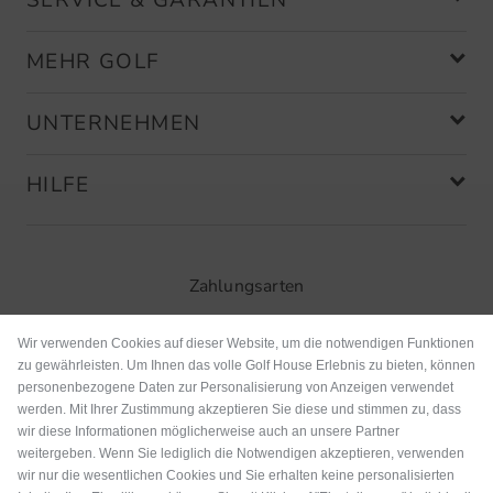
SERVICE & GARANTIEN
MEHR GOLF
UNTERNEHMEN
HILFE
Zahlungsarten
Wir verwenden Cookies auf dieser Website, um die notwendigen Funktionen
zu gewährleisten. Um Ihnen das volle Golf House Erlebnis zu bieten, können
personenbezogene Daten zur Personalisierung von Anzeigen verwendet
werden. Mit Ihrer Zustimmung akzeptieren Sie diese und stimmen zu, dass
wir diese Informationen möglicherweise auch an unsere Partner
weitergeben. Wenn Sie lediglich die Notwendigen akzeptieren, verwenden
wir nur die wesentlichen Cookies und Sie erhalten keine personalisierten