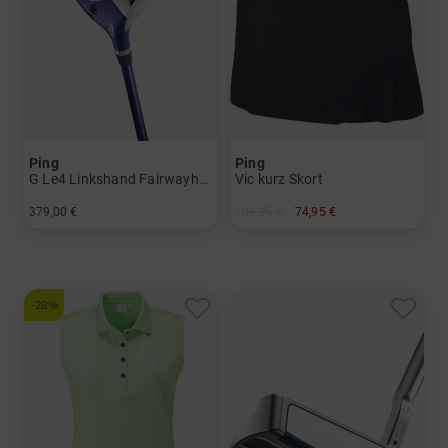
Ping
Ping
G Le4 Linkshand Fairwayholz
Vic kurz Skort
379,00 €
109,95 €
74,95 €
in: 5 7
in: 34 36 40 42
-28%