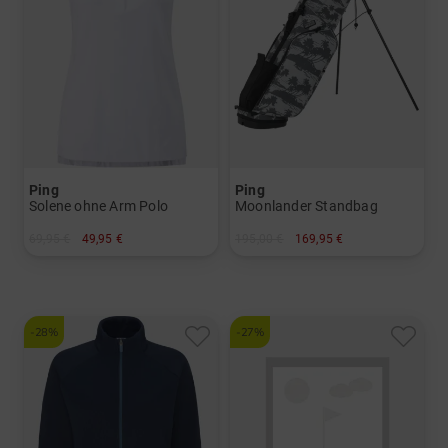
Ping
Ping
Solene ohne Arm Polo
Moonlander Standbag
69,95 €
49,95 €
195,00 €
169,95 €
in: 40 42 44
in: 8.0 Inch
-28%
-27%