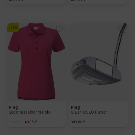
in: 34 Inch 35 Inch
in: Sonstige
-28%
Ping
Ping
Sedona Halbarm Polo
G Le4 OSLO Putter
69,95 €
49,95 €
389,00 €
in: 36 38 40 42 44
in: 32 Inch 33 Inch