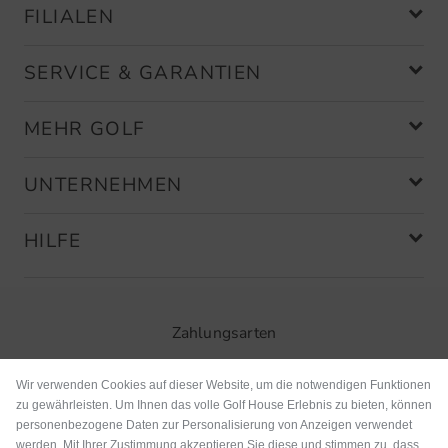
FILIALEN
SERVICE & GARANTIEN
MEHR GOLF
UNTERNEHMEN
HILFE
Zahlungsarten
Wir verwenden Cookies auf dieser Website, um die notwendigen Funktionen
zu gewährleisten. Um Ihnen das volle Golf House Erlebnis zu bieten, können
personenbezogene Daten zur Personalisierung von Anzeigen verwendet
werden. Mit Ihrer Zustimmung akzeptieren Sie diese und stimmen zu, dass