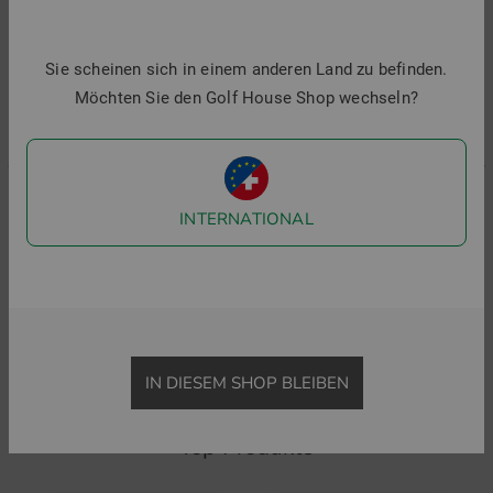
8
Sie scheinen sich in einem anderen Land zu befinden.
i
Möchten Sie den Golf House Shop wechseln?
INTERNATIONAL
J.Lindeberg
Kjus
Bridger Tour Print Halbarm Polo
Men Hollow Pima Halbarm Polo
99,95 €
69,95 €
99,95 €
59,95 €
in: S
in: S M L XL XXL
IN DIESEM SHOP BLEIBEN
Top Produkte