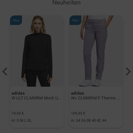
Neuheiten
Neu
Neu
adidas
adidas
a
rint Halbarm Polo navy
W ULT CLMWRM Mock Unterzieher schwarz
W+ CLMWRM P Thermo Hose grau
74,95 €
109,95 €
9
in: S M L XL
in: 34 36 38 40 42 44
i