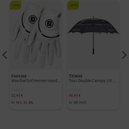
-23%
-38%
-
FootJoy
Titleist
T
V) weiß
WeatherSof Herren-Handschuh Doppelpack für die linke Hand weiß
Tour Double Canopy UV Regenschirm schwarz
29,95 €
79,95 €
3
22,95 €
49,95 €
1
in: M L XL ML
in: 68 Inch
i