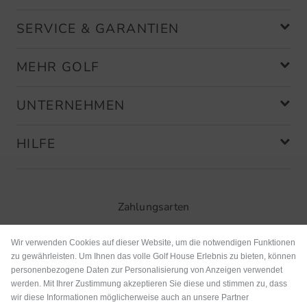
SERVICE & GARANTIEN
MEHR GOLF
UNTERNEHMEN
HILFE
Zahlungsarten
Wir verwenden Cookies auf dieser Website, um die notwendigen Funktionen
zu gewährleisten. Um Ihnen das volle Golf House Erlebnis zu bieten, können
personenbezogene Daten zur Personalisierung von Anzeigen verwendet
werden. Mit Ihrer Zustimmung akzeptieren Sie diese und stimmen zu, dass
wir diese Informationen möglicherweise auch an unsere Partner