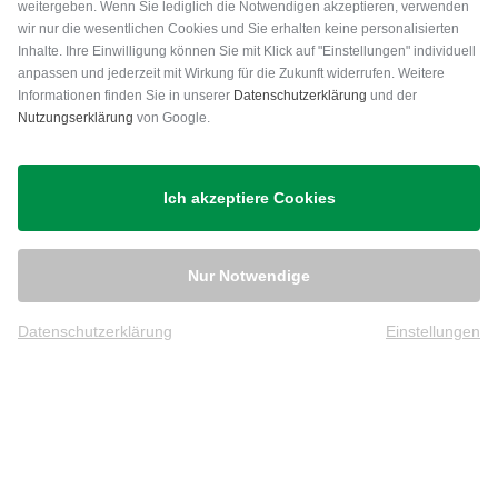
weitergeben. Wenn Sie lediglich die Notwendigen akzeptieren, verwenden
wir nur die wesentlichen Cookies und Sie erhalten keine personalisierten
Inhalte. Ihre Einwilligung können Sie mit Klick auf "Einstellungen" individuell
anpassen und jederzeit mit Wirkung für die Zukunft widerrufen. Weitere
Versand
Informationen finden Sie in unserer
Datenschutzerklärung
und der
Nutzungserklärung
von Google.
Ich akzeptiere Cookies
Nur Notwendige
Datenschutzerklärung
Einstellungen