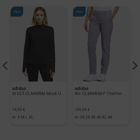
Neu
Neu
adidas
adidas
a
rint Halbarm Polo navy
W ULT CLMWRM Mock Unterzieher schwarz
W+ CLMWRM P Thermo Hose grau
74,95 €
109,95 €
9
in: S M L XL
in: 34 36 38 40 42 44
i