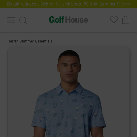
Eiskalt reduziert. Sichern Sie sich bis zu 50 % im Summer Sale >>
Herren Summer Essentials