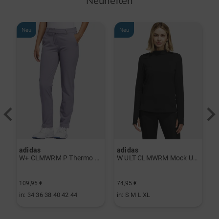
Neuheiten
Neu
Neu
adidas
adidas
a
rint Halbarm Polo navy
W+ CLMWRM P Thermo Hose grau
W ULT CLMWRM Mock Unterzieher schwarz
109,95 €
74,95 €
9
in: 34 36 38 40 42 44
in: S M L XL
i