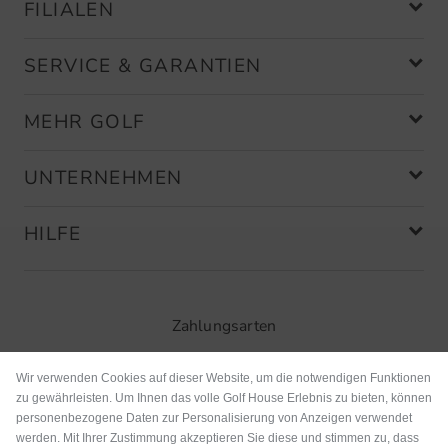
FILIALEN
SERVICE & GARANTIEN
MEHR GOLF
UNTERNEHMEN
HILFE
Zahlungsarten
Wir verwenden Cookies auf dieser Website, um die notwendigen Funktionen
zu gewährleisten. Um Ihnen das volle Golf House Erlebnis zu bieten, können
personenbezogene Daten zur Personalisierung von Anzeigen verwendet
werden. Mit Ihrer Zustimmung akzeptieren Sie diese und stimmen zu, dass