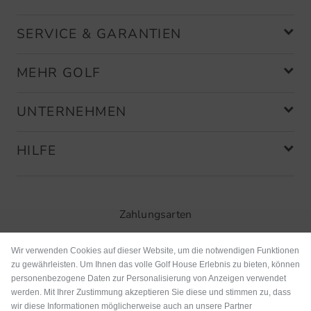
SERVICE & GARANTIEN
MEHR GOLF
UNTERNEHMEN
HILFE
Zahlungsarten
Wir verwenden Cookies auf dieser Website, um die notwendigen Funktionen
zu gewährleisten. Um Ihnen das volle Golf House Erlebnis zu bieten, können
personenbezogene Daten zur Personalisierung von Anzeigen verwendet
werden. Mit Ihrer Zustimmung akzeptieren Sie diese und stimmen zu, dass
wir diese Informationen möglicherweise auch an unsere Partner