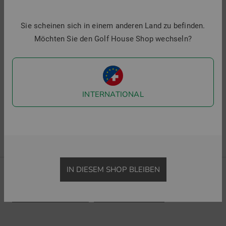
Originals
Girl Power Blade Headcover
Sie scheinen sich in einem anderen Land zu befinden.
45,95 €
Möchten Sie den Golf House Shop wechseln?
in: Einheitsgröße
5 Artikel gefunden
INTERNATIONAL
1 von 1
IN DIESEM SHOP BLEIBEN
ZURÜCK ZU DAMEN
GOLFGESCHENKE