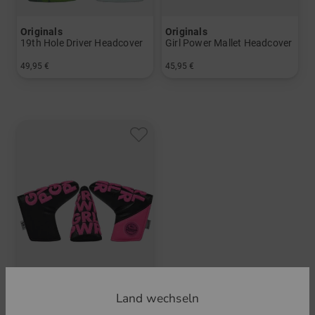
Originals
Originals
19th Hole Driver Headcover
Girl Power Mallet Headcover
49,95 €
45,95 €
in: Einheitsgröße
in: Einheitsgröße
Land wechseln