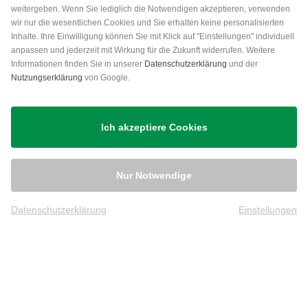
weitergeben. Wenn Sie lediglich die Notwendigen akzeptieren, verwenden
wir nur die wesentlichen Cookies und Sie erhalten keine personalisierten
Inhalte. Ihre Einwilligung können Sie mit Klick auf "Einstellungen" individuell
anpassen und jederzeit mit Wirkung für die Zukunft widerrufen. Weitere
Versand
Informationen finden Sie in unserer
Datenschutzerklärung
und der
Nutzungserklärung
von Google.
Ich akzeptiere Cookies
Nur Notwendige
Datenschutzerklärung
Einstellungen