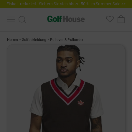
Eiskalt reduziert. Sichern Sie sich bis zu 50 % im Summer Sale >>
Herren
>
Golfbekleidung
>
Pullover & Pullunder