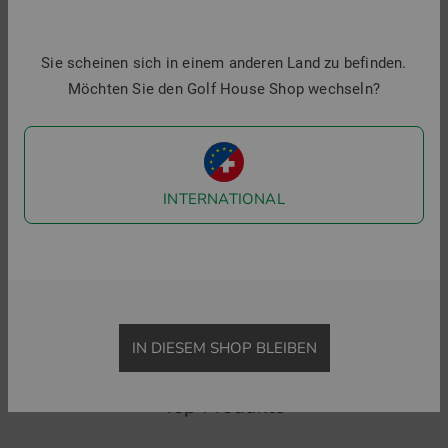
Sie scheinen sich in einem anderen Land zu befinden.
Möchten Sie den Golf House Shop wechseln?
INTERNATIONAL
J.Lindeberg
Chervo
U
Alesia Print Skort
JAPANESE kurz Skort
H
129,95 €
89,95 €
225,00 €
159,95 €
8
in: XS S M L
in: 34 36 38 40 42
i
IN DIESEM SHOP BLEIBEN
Top Produkte