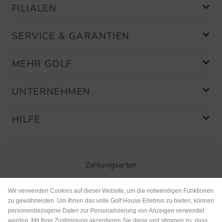
FILIALEN
SERVICE & GARANTIEN
MEHR GOLF
UNTERNEHMEN
HILFE
Zahlungsarten
Wir verwenden Cookies auf dieser Website, um die notwendigen Funktionen
zu gewährleisten. Um Ihnen das volle Golf House Erlebnis zu bieten, können
personenbezogene Daten zur Personalisierung von Anzeigen verwendet
werden. Mit Ihrer Zustimmung akzeptieren Sie diese und stimmen zu, dass