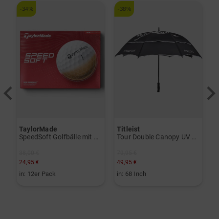
-34%
-38%
-
TaylorMade
Titleist
T
herSof Herren-Handschuh Doppelpack für die linke Hand weiß
SpeedSoft Golfbälle mit Golf House Logo (3 für 2-Aktion! Code: SSV) weiß
Tour Double Canopy UV Regenschirm schwarz
38,00 €
79,95 €
3
24,95 €
49,95 €
1
in: 12er Pack
in: 68 Inch
i