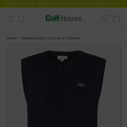
Eiskalt reduziert. Sichern Sie sich bis zu 50 % im Summer Sale >>
Herren
>
Golfbekleidung
>
Pullover & Pullunder