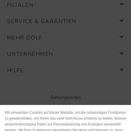
FILIALEN
SERVICE & GARANTIEN
MEHR GOLF
UNTERNEHMEN
HILFE
Zahlungsarten
Wir verwenden Cookies auf dieser Website, um die notwendigen Funktionen
zu gewährleisten. Um Ihnen das volle Golf House Erlebnis zu bieten, können
personenbezogene Daten zur Personalisierung von Anzeigen verwendet
werden. Mit Ihrer Zustimmung akzeptieren Sie diese und stimmen zu, dass