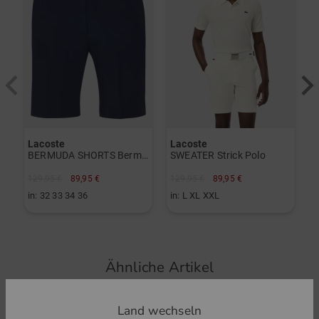
Deutschland
Jede neue Saison und jedes neue Produkt trägt zur
1
cs_golf@lacoste.com
V-Ausschnitt
Festigung der Legende bei: Lacoste wird zu einer
i
ikonischen Marke, die durch Authentizität und Savoir-faire
Regular Fit
Artikelnummer:
herausragt. Die Marke entwickelt sich immer weiter und
Cotton Blend
bleibt dennoch ihrer Geschichte und ihren Werten treu; und
56248050
das in 120 Ländern. Novak Djokovic ist der neue
Funktionen:
Botschafter von Lacoste, er ist das neue „Krokodil“, wie
René Lacoste einst wegen seiner Spielweise genannt
Atmungsaktiv
Lacoste
Lacoste
wurde.
BERMUDA SHORTS Bermuda Hose
SWEATER Strick Polo
129,95 €
89,95 €
129,95 €
89,95 €
in: 32 33 34 36
in: L XL XXL
ZUR LACOSTE MARKENSEITE
Ähnliche Artikel
Land wechseln
-
D