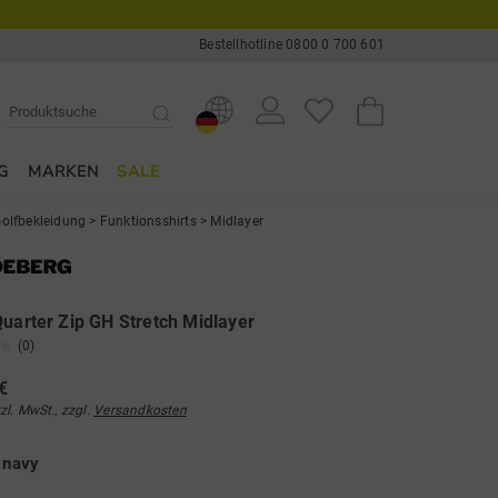
Bestellhotline 0800 0 700 601
G
MARKEN
SALE
olfbekleidung
>
Funktionsshirts
>
Midlayer
Quarter Zip GH Stretch Midlayer
(0)
€
tzl. MwSt., zzgl.
Versandkosten
e
navy