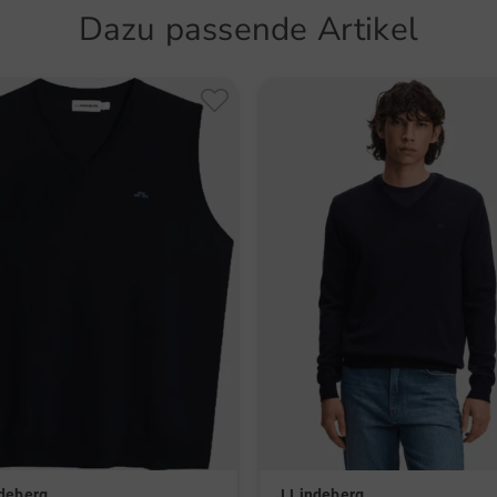
Dazu passende Artikel
atmu
J.Linde
Zip
Hosen, J
verfolgt
Modelab
zeitgem
Gründun
das sch
aus Spo
Kunden 
Hand, w
revolut
Onlines
schicke 
Golfstu
Eleganz
zeichnet
ndeberg
J.Lindeberg