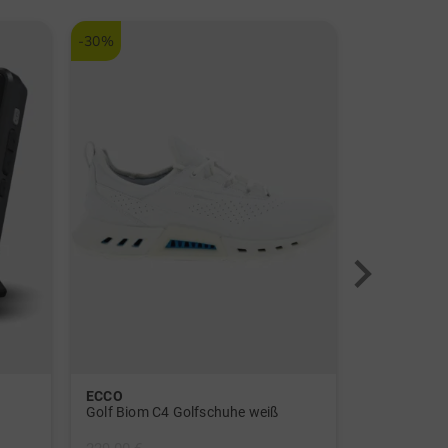
-30%
-38%
ECCO
New Balan
Golf Biom C4 Golfschuhe weiß
NB 574 Gree