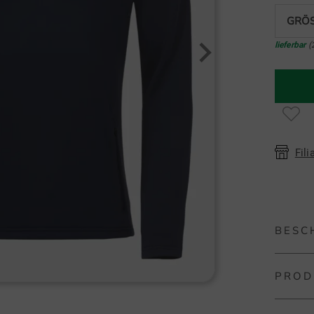
GRÖS
lieferbar
(
Fili
BESC
PROD
J.Lindeb
Der J. 