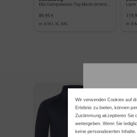
Ello Compression Top Mock Unterzieher
Liam 
89,95 €
119,9
in: S M L XL XXL
in: S 
Wir verwenden Cookies auf di
Erlebnis zu bieten, können p
Zustimmung akzeptieren Sie d
weitergeben. Wenn Sie ledigli
keine personalisierten Inhalte.