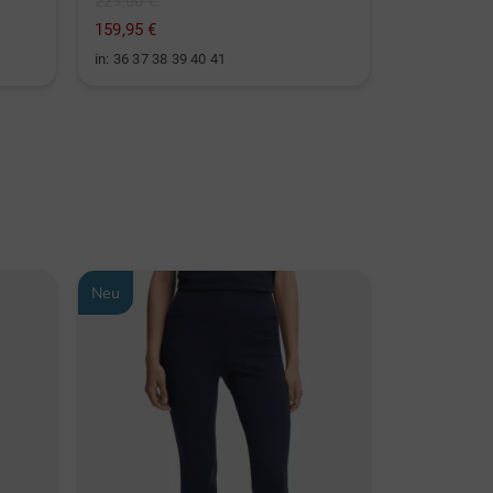
229,00 €
129,95 €
159,95 €
79,95 €
in: 36 37 38 39 40 41
Neu
Neu