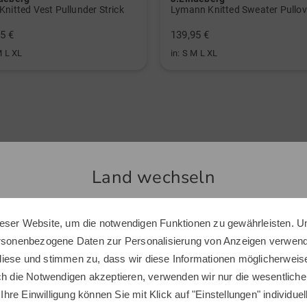
wassera
Knitted Vest Pullunder Strick
Golfbekl
5 €
139,95 €
Überzeu
M L XL
in: S M L XL
Golfklei
Jacke, a
die sich
Golfpart
Ähnliche Artikel
Land wechseln
eser Website, um die notwendigen Funktionen zu gewährleisten. U
Sie scheinen sich in einem anderen Land zu befinden.
ersonenbezogene Daten zur Personalisierung von Anzeigen verwende
Möchten Sie den Golf House Shop wechseln?
iese und stimmen zu, dass wir diese Informationen möglicherweis
ch die Notwendigen akzeptieren, verwenden wir nur die wesentliche
 Ihre Einwilligung können Sie mit Klick auf "Einstellungen" individue