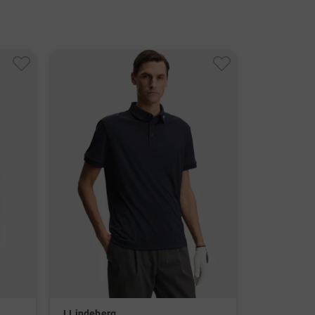
ngsaktiv
berg Golfmode ist unverkennbar: Ob Golf Polos,
acken oder Kleider, Golfkleidung von J.Lindeberg
 einen innovativen Design-Ansatz, in dem das
el Hochleistungs-Funktionalität mit modernem,
äßem Design kombiniert. Bereits seit seiner
g 1996 durch Johan J.Lindeberg Stockholm bringt
wedische Unternehmen die erfolgreichen Einflüsse
rt, Lifestyle und Mode zusammen und gibt seinen
Golfkleidung, Schuhe und Golfzubehör an die
elche durch technische Innovation und
ionären Designs überzeugen. Im Golf House
hop finden Sie in großer Auswahl wohlig warme,
und körperbetonte Golfkleidung für die kalten
nden auf dem Platz. Lässig mit einem Touch
 zeigt sich die Golfmode für den Sommer; sie
 sich durch luftdurchlässige und
J.Lindeberg