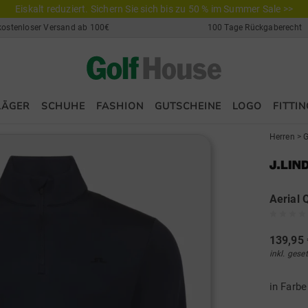
Eiskalt reduziert. Sichern Sie sich bis zu 50 % im Summer Sale >>
kostenloser Versand ab 100€
100 Tage Rückgaberecht
LÄGER
SCHUHE
FASHION
GUTSCHEINE
LOGO
FITTIN
Herren
>
G
Aerial 
139,95 
inkl. gese
in Farb