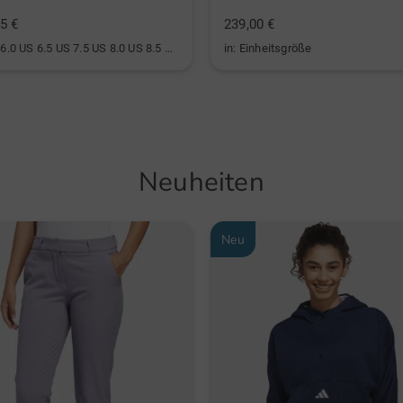
5 €
239,00 €
in: US 6.0 US 6.5 US 7.5 US 8.0 US 8.5 US 9.0 US 9.5 US 10.0
in: Einheitsgröße
Neuheiten
Neu