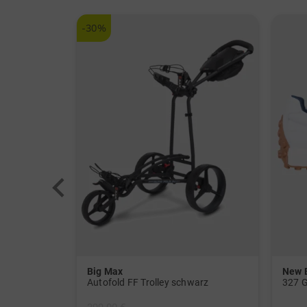
-30%
Big Max
New 
or weiß
Autofold FF Trolley schwarz
327 G