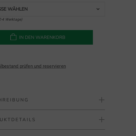
SE WÄHLEN
2-4 Werktage)
IN DEN WARENKORB
albestand prüfen und reservieren
HREIBUNG
UKTDETAILS
erg Aerial Quarter Zip GH Stretch Midlayer
Lindeberg Herren Golf-Midlayer aus exklusivem