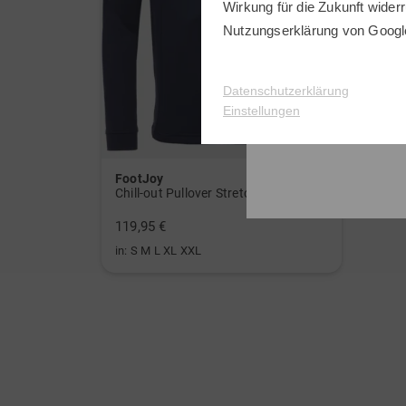
Wirkung für die Zukunft widerr
Nutzungserklärung
von Googl
Datenschutzerklärung
Einstellungen
FootJoy
Chill-out Pullover Stretch Midlayer
119,95 €
in: S M L XL XXL