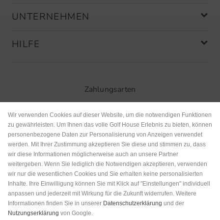
UNTERNEHMEN
HILFE
Zahlungsarten
Wir verwenden Cookies auf dieser Website, um die notwendigen Funktionen
zu gewährleisten. Um Ihnen das volle Golf House Erlebnis zu bieten, können
personenbezogene Daten zur Personalisierung von Anzeigen verwendet
werden. Mit Ihrer Zustimmung akzeptieren Sie diese und stimmen zu, dass
wir diese Informationen möglicherweise auch an unsere Partner
weitergeben. Wenn Sie lediglich die Notwendigen akzeptieren, verwenden
wir nur die wesentlichen Cookies und Sie erhalten keine personalisierten
Inhalte. Ihre Einwilligung können Sie mit Klick auf "Einstellungen" individuell
anpassen und jederzeit mit Wirkung für die Zukunft widerrufen. Weitere
Versand
Informationen finden Sie in unserer
Datenschutzerklärung
und der
Nutzungserklärung
von Google.