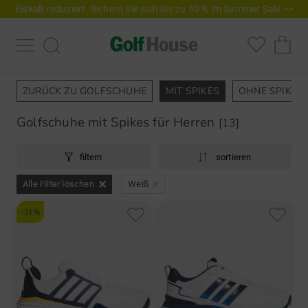
Eiskalt reduziert. Sichern Sie sich bis zu 50 % im Summer Sale >>
ZURÜCK ZU GOLFSCHUHE
MIT SPIKES
OHNE SPIKES
Golfschuhe mit Spikes für Herren
[13]
filtern
sortieren
Alle Filter löschen
Weiß
-31%