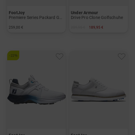
FootJoy
Under Armour
Premiere Series Packard Golfschuhe
Drive Pro Clone Golfschuhe
259,00 €
209,95 €
189,95 €
in: US 8.5 US 9.0 US 9.5 US 10.0 US 10.5 US 11.0 US 11.5 US 12.0
in: US 8.5 US 9.0 US 10.0 US 10.5 US 11.0 US 11.5 US 12.0
-22%