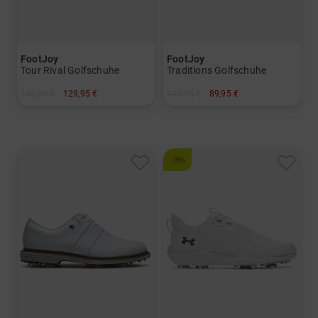
FootJoy
FootJoy
Tour Rival Golfschuhe
Traditions Golfschuhe
145,00 €
129,95 €
149,95 €
89,95 €
in: US 8.5 US 9.0 US 9.5 US 10.0 US 10.5 US 11.5
in: US 8.0 US 8.5
-9%