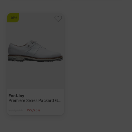
-16%
FootJoy
Premiere Series Packard Golfschuhe
239,00 €
199,95 €
in: US 15.0