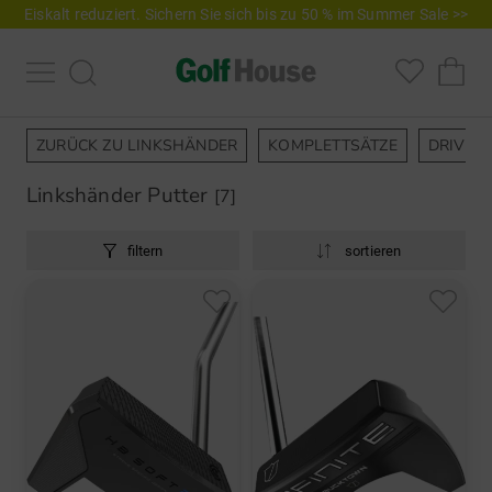
Eiskalt reduziert. Sichern Sie sich bis zu 50 % im Summer Sale >>
ZURÜCK ZU LINKSHÄNDER
KOMPLETTSÄTZE
DRIVER
Linkshänder Putter
[7]
filtern
sortieren