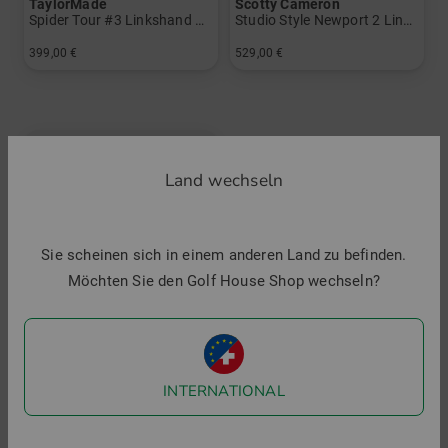
TaylorMade
Scotty Cameron
Spider Tour #3 Linkshand Putter
Studio Style Newport 2 Linkshand Putter
399,00 €
529,00 €
in: 35 Inch
in: 34 Inch
Land wechseln
Sie scheinen sich in einem anderen Land zu befinden.
Möchten Sie den Golf House Shop wechseln?
INTERNATIONAL
TaylorMade
Spider ZT Black Linkshand Putter