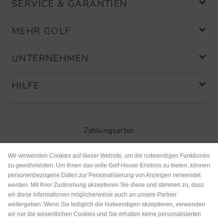
SERVICE & GARANTIEN
MEHR GOLF
UNTERNEHMEN
HILFE
Zahlungsarten
Wir verwenden Cookies auf dieser Website, um die notwendigen Funktionen
zu gewährleisten. Um Ihnen das volle Golf House Erlebnis zu bieten, können
personenbezogene Daten zur Personalisierung von Anzeigen verwendet
werden. Mit Ihrer Zustimmung akzeptieren Sie diese und stimmen zu, dass
wir diese Informationen möglicherweise auch an unsere Partner
weitergeben. Wenn Sie lediglich die Notwendigen akzeptieren, verwenden
wir nur die wesentlichen Cookies und Sie erhalten keine personalisierten