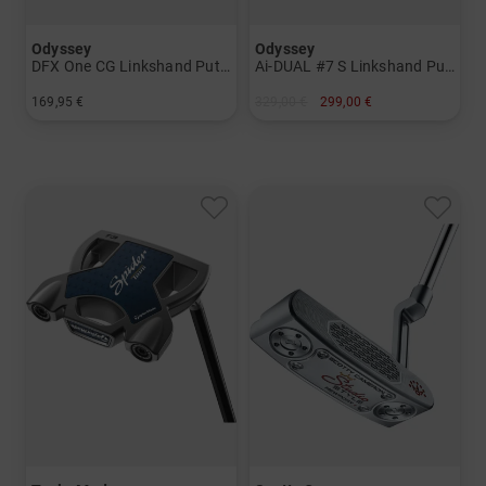
Odyssey
Odyssey
DFX One CG Linkshand Putter
Ai-DUAL #7 S Linkshand Putter
169,95 €
329,00 €
299,00 €
in: 34 Inch
in: 35 Inch