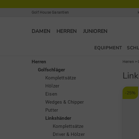
Golf House Garantien
DAMEN
HERREN
JUNIOREN
EQUIPMENT
SCH
Herren
Herren
>
Golfschläger
Lin
Komplettsätze
Hölzer
-25%
Eisen
Wedges & Chipper
Putter
Linkshänder
Komplettsätze
Driver & Hölzer