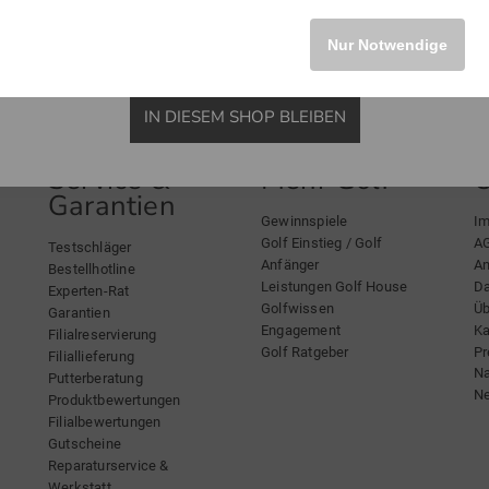
Nur Notwendige
IN DIESEM SHOP BLEIBEN
Service &
Mehr Golf
Garantien
Gewinnspiele
I
Golf Einstieg / Golf
A
Testschläger
Anfänger
An
Bestellhotline
Leistungen Golf House
Da
Experten-Rat
Golfwissen
Üb
Garantien
Engagement
Ka
Filialreservierung
Golf Ratgeber
Pr
Filiallieferung
Na
Putterberatung
Ne
Produktbewertungen
Filialbewertungen
Gutscheine
Reparaturservice &
Werkstatt