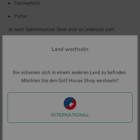
● Fairwayholz
● Putter
Je nach Spielsituation lässt sich so jederzeit zum
optimalen Schläger wechseln. Viele erfahrene Spieler
reizen die 14 erlaubten Golfschläger voll aus und setzen
Land wechseln
auf verschiedene Modelle mit unterschiedlichen Eisen und
Holzschlägern. Die gute Nachricht für den Beginn: Es
müssen nicht unbedingt vier Hölzer und neun Eisen sein,
Sie scheinen sich in einem anderen Land zu befinden.
viele Anfänger spielen nur mit einem Eisen oder sogar nur
Möchten Sie den Golf House Shop wechseln?
mit Hölzern.
Unser Tipp: Nutzen Sie Hölzer für den
Abschlag und weite Schläge, Eisen beziehungsweise
Wedge und Pitchwing Wedge für den großen Rest.
INTERNATIONAL
Hochwertige Einsteigermodelle: Golfsets für
Herren