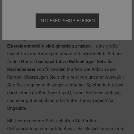
Sie möchten die besten Voraussetzungen schaffen, um
das Golfspiel von der Pike auf zu erlernen? Dann sollten
IN DIESEM SHOP BLEIBEN
Sie sich ein Schlägerset kaufen, das in puncto
Performance und Spielgefühl mit jedem Schwung
überzeugen. Ein weiterer Vorteil: Sogenannte
Einsteigermodelle sind günstig zu haben
– eine große
Investition am Anfang ist also nicht erforderlich. Bei uns
finden Herren
hochqualitative Golfschläger-Sets für
Rechtshänder
von führenden Marken wie Wilson oder
Kenton. Überzeugen Sie sich direkt von unserer Auswahl!
Alle Sets eignen sich wegen einfacher Spielbarkeit (etwa
durch einen großen Sweetspot), hoher Fehlerverzeihung
und sehr gut ausbalancierter Putter hervorragend für
Ungeübte.
Mit jedem unserer Sets schaffen Sie für Ihre
Golfausrüstung eine solide Basis. Bei Bedarf lassen sich