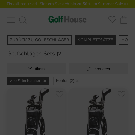
Eiskalt reduziert. Sichern Sie sich bis zu 50 % im Summer Sale >>
ZURÜCK ZU GOLFSCHLÄGER
KOMPLETTSÄTZE
HÖLZ
Golfschläger-Sets
[2]
filtern
sortieren
Alle Filter löschen
Kenton (2)