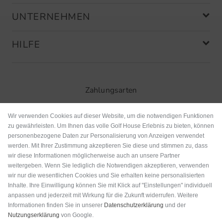
UNTERNEHMEN
HILFE
Zahlungsarten
Wir verwenden Cookies auf dieser Website, um die notwendigen Funktionen
zu gewährleisten. Um Ihnen das volle Golf House Erlebnis zu bieten, können
personenbezogene Daten zur Personalisierung von Anzeigen verwendet
werden. Mit Ihrer Zustimmung akzeptieren Sie diese und stimmen zu, dass
wir diese Informationen möglicherweise auch an unsere Partner
weitergeben. Wenn Sie lediglich die Notwendigen akzeptieren, verwenden
wir nur die wesentlichen Cookies und Sie erhalten keine personalisierten
Inhalte. Ihre Einwilligung können Sie mit Klick auf "Einstellungen" individuell
anpassen und jederzeit mit Wirkung für die Zukunft widerrufen. Weitere
Versand
Informationen finden Sie in unserer
Datenschutzerklärung
und der
Nutzungserklärung
von Google.