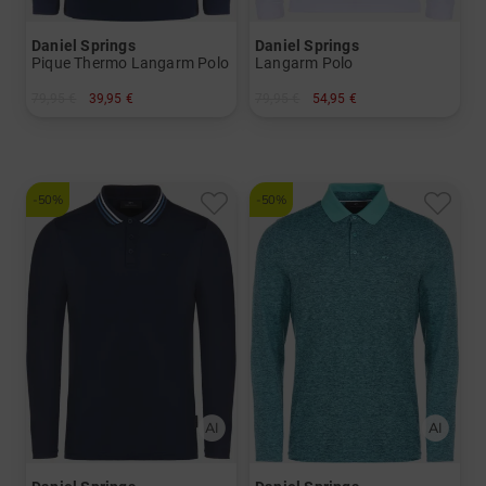
Daniel Springs
Daniel Springs
Pique Thermo Langarm Polo
Langarm Polo
79,95 €
39,95 €
79,95 €
54,95 €
in: M XL XXL
in: M L XL XXL XXXL
-50%
-50%