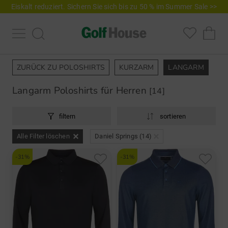
Eiskalt reduziert. Sichern Sie sich bis zu 50 % im Summer Sale >>
ZURÜCK ZU POLOSHIRTS
KURZARM
LANGARM
Langarm Poloshirts für Herren
[14]
filtern
sortieren
Alle Filter löschen
Daniel Springs (14)
-31%
-31%