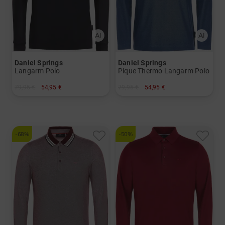
Daniel Springs
Daniel Springs
Langarm Polo
Pique Thermo Langarm Polo
79,95 €
54,95 €
79,95 €
54,95 €
in: S M L XL XXL
in: M L XL XXL XXXL
-68%
-50%