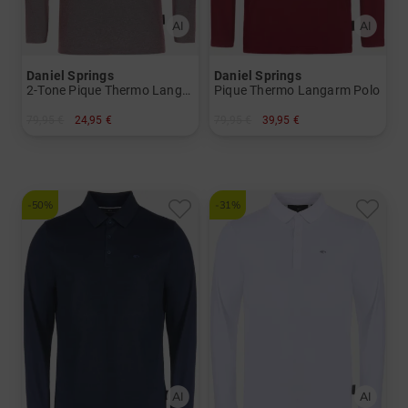
Daniel Springs
Daniel Springs
2-Tone Pique Thermo Langarm Polo
Pique Thermo Langarm Polo
79,95 €
24,95 €
79,95 €
39,95 €
in: S
in: M L XL XXL XXXL
-50%
-31%