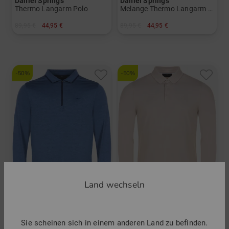
Daniel Springs
Daniel Springs
Thermo Langarm Polo
Melange Thermo Langarm Polo
89,95 €
44,95 €
89,95 €
44,95 €
in: M L XL XXL XXXL
in: M L XL XXL XXXL
-50%
-50%
Land wechseln
Daniel Springs
Daniel Springs
Melange Zip Langarm Polo
Pique Thermo Langarm Polo
Sie scheinen sich in einem anderen Land zu befinden.