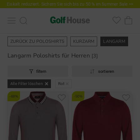
Eiskalt reduziert. Sichern Sie sich bis zu 50 % im Summer Sale >>
ZURÜCK ZU POLOSHIRTS
KURZARM
LANGARM
Langarm Poloshirts für Herren
[3]
filtern
sortieren
Alle Filter löschen
Rot
-68%
-50%