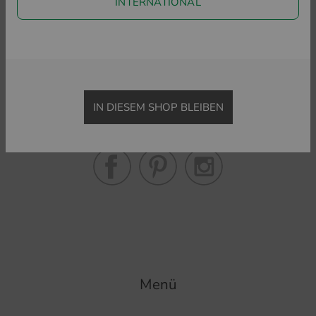
INTERNATIONAL
ZURÜCK ZU POLOSHIRTS
KURZARM
LANGARM
Golf House im Social Web
IN DIESEM SHOP BLEIBEN
Folgen Sie uns auf Facebook & Co und erfahren Sie alles
Wissenswerte rund ums Thema Golfsport.
Menü