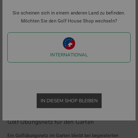
Übungsnetz hat Netzmaschen von höchstens zwei bis drei
Zentimeter, also etwas kleiner als ein Golfball. Das Gerüst
Sie scheinen sich in einem anderen Land zu befinden.
muss auch Schläge an den Rahmen ohne Umfallen oder
Möchten Sie den Golf House Shop wechseln?
Zerbrechen gut aushalten. Schutznetze verringern das
Risiko von Beschädigungen und erleichtern das Auffinden
verschlagener Golfbälle.
INTERNATIONAL
Sicherheitstipp für Innenräume:
Ein Golfball kann sich beim Schlag gegen eine Wand in
Innenräumen unkontrolliert im Raum bewegen. Deshalb
sollte niemals ohne ausreichend großes und stabiles Golf
Übungsnetz trainiert werden. Vor allem Anfänger
IN DIESEM SHOP BLEIBEN
unterschätzen dabei oft die Kraftübertragung und damit
ausgelöste Bewegungsenergie des Golfballs.
Golf Übungsnetz für den Garten
Ein Golfübungsnetz im Garten bleibt bei begeisterten