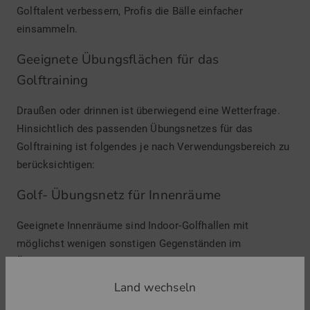
Golftalent verbessern, Profis die Bälle einfacher
einsammeln.
Geeignete Übungsflächen für das
Golftraining
Draußen oder drinnen ist überwiegend eine Wetterfrage.
Hinsichtlich des passenden Übungsnetzes für das
Golftraining ist folgendes je nach Verwendungsbereich zu
berücksichtigen:
Golf- Übungsnetz für Innenräume
Geeignete Innenräume sind Indoor-Golfhallen mit
möglichst wenigen sonstigen Gegenständen im
Übungsbereich. Ein mobiles Golfnetz lässt sich auch in
einer anderen Turnhalle schnell aufbauen und
Land wechseln
anschließend wieder entfernen. Ein fest installiertes Golf