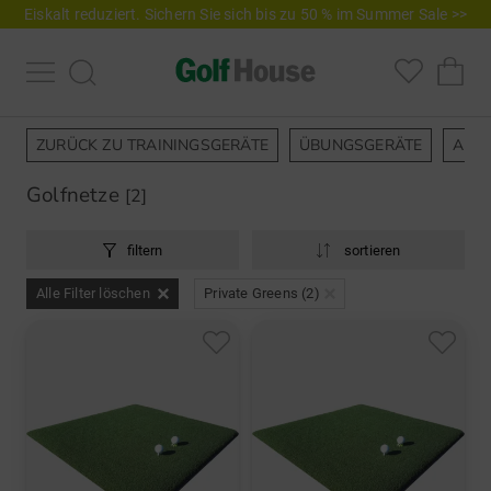
Eiskalt reduziert. Sichern Sie sich bis zu 50 % im Summer Sale >>
ZURÜCK ZU TRAININGSGERÄTE
ÜBUNGSGERÄTE
ANA
Golfnetze
[2]
filtern
sortieren
Alle Filter löschen
Private Greens (2)