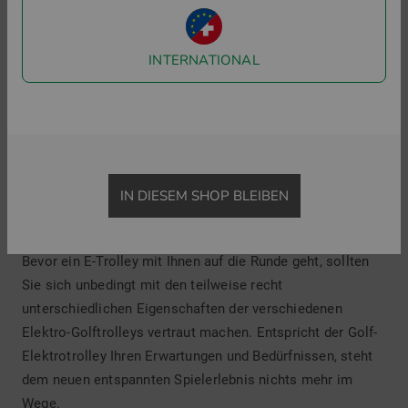
den nächsten Hügel … gehört natürlich nicht dazu. Also
warum schieben, wenn Ihr elektrischer Golftrolley auch
selbst fahren kann? Mit einem qualitativ hochwertigen E-
INTERNATIONAL
Trolley aus dem Golfhouse
Golftrolley-Sortiment
transportieren Sie Ihr Golfbag und die ganze
Golfausrüstung
bequem und kräfteschonend über die
gesamte Anlage. Dank Ihres Elektro-Golftrolleys können
Sie Ihre Energie und Konzentration allein für das
IN DIESEM SHOP BLEIBEN
verwenden, was auf dem Grün wirklich zählt: das Golfspiel
und die traumhaften Momente.
Bevor ein E-Trolley mit Ihnen auf die Runde geht, sollten
Sie sich unbedingt mit den teilweise recht
unterschiedlichen Eigenschaften der verschiedenen
Elektro-Golftrolleys vertraut machen. Entspricht der Golf-
Elektrotrolley Ihren Erwartungen und Bedürfnissen, steht
dem neuen entspannten Spielerlebnis nichts mehr im
Wege.