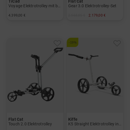
TiCad
Flat Cat
Voyage Elektrotrolley mit belederter Drehgriffsteuerung
Gear 3.0 Elektrotrolley-Set
4.399,00 €
2.568,85 €
2.179,00 €
in: Titan
in: Materialmix
-19%
Flat Cat
Kiffe
Touch 2.0 Elektrotrolley
K5 Straight Elektrotrolley inkl. Schirmhalter