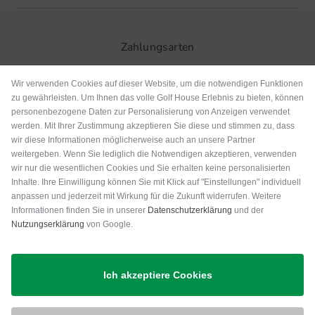
Zahlungsarten
Wir verwenden Cookies auf dieser Website, um die notwendigen Funktionen
zu gewährleisten. Um Ihnen das volle Golf House Erlebnis zu bieten, können
personenbezogene Daten zur Personalisierung von Anzeigen verwendet
werden. Mit Ihrer Zustimmung akzeptieren Sie diese und stimmen zu, dass
wir diese Informationen möglicherweise auch an unsere Partner
weitergeben. Wenn Sie lediglich die Notwendigen akzeptieren, verwenden
wir nur die wesentlichen Cookies und Sie erhalten keine personalisierten
Inhalte. Ihre Einwilligung können Sie mit Klick auf "Einstellungen" individuell
anpassen und jederzeit mit Wirkung für die Zukunft widerrufen. Weitere
Versand
Informationen finden Sie in unserer
Datenschutzerklärung
und der
Nutzungserklärung
von Google.
Ich akzeptiere Cookies