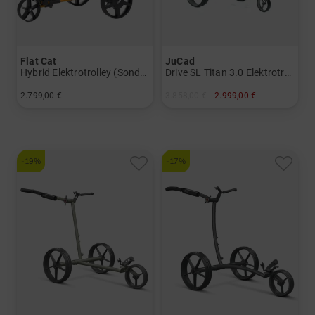
Flat Cat
JuCad
Hybrid Elektrotrolley (Sonderlackierung)
Drive SL Titan 3.0 Elektrotrolley-Set
2.799,00 €
3.858,00 €
2.999,00 €
in: Aluminium
in: Titan
-19%
-17%