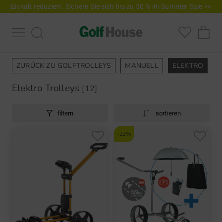
Eiskalt reduziert. Sichern Sie sich bis zu 50 % im Summer Sale >>
ZURÜCK ZU GOLFTROLLEYS
MANUELL
ELEKTRO
Z
Elektro Trolleys
[12]
filtern
sortieren
-22%