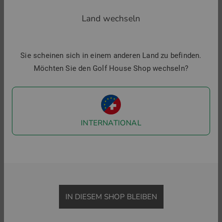
Land wechseln
ZURÜCK ZU GOLF ZUBEHÖR
GRIFFE
SCHLÄGERHAUB
Sie scheinen sich in einem anderen Land zu befinden.
Möchten Sie den Golf House Shop wechseln?
Golf House im Social Web
Folgen Sie uns auf Facebook & Co und erfahren Sie alles
Wissenswerte rund ums Thema Golfsport.
INTERNATIONAL
IN DIESEM SHOP BLEIBEN
Menü