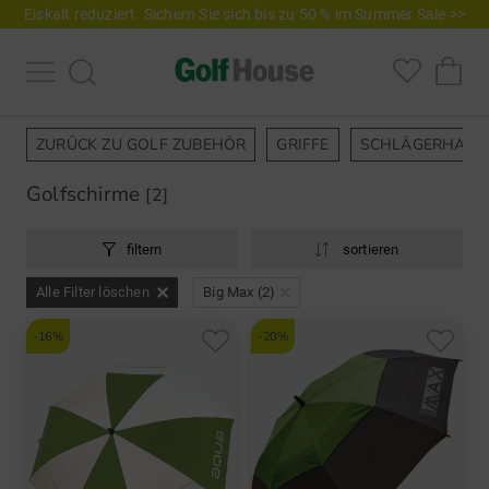
Eiskalt reduziert. Sichern Sie sich bis zu 50 % im Summer Sale >>
ZURÜCK ZU GOLF ZUBEHÖR
GRIFFE
SCHLÄGERHAUB
Golfschirme
[2]
filtern
sortieren
Alle Filter löschen
Big Max (2)
-16%
-20%