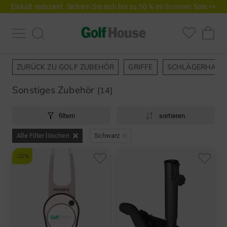
Eiskalt reduziert. Sichern Sie sich bis zu 50 % im Summer Sale >>
ZURÜCK ZU GOLF ZUBEHÖR
GRIFFE
SCHLÄGERHAUB
Sonstiges Zubehör
[14]
filtern
sortieren
Alle Filter löschen
Schwarz
-22%