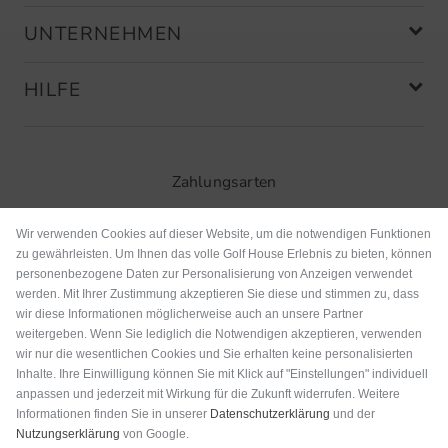
UNTERNEHMEN
HILFE
Zahlungsarten
Wir verwenden Cookies auf dieser Website, um die notwendigen Funktionen
zu gewährleisten. Um Ihnen das volle Golf House Erlebnis zu bieten, können
personenbezogene Daten zur Personalisierung von Anzeigen verwendet
werden. Mit Ihrer Zustimmung akzeptieren Sie diese und stimmen zu, dass
wir diese Informationen möglicherweise auch an unsere Partner
weitergeben. Wenn Sie lediglich die Notwendigen akzeptieren, verwenden
wir nur die wesentlichen Cookies und Sie erhalten keine personalisierten
Inhalte. Ihre Einwilligung können Sie mit Klick auf "Einstellungen" individuell
anpassen und jederzeit mit Wirkung für die Zukunft widerrufen. Weitere
Versand
Informationen finden Sie in unserer
Datenschutzerklärung
und der
Nutzungserklärung
von Google.