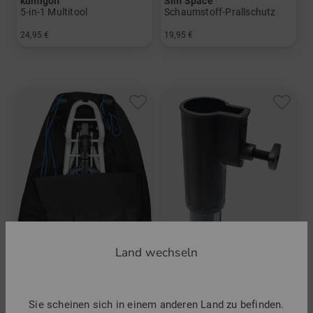
kumigolf
Sim Space
5-in-1 Multitool
Schaumstoff-Prallschutz
24,95 €
19,95 €
in: Einheitsgröße
in: Einheitsgröße
Land wechseln
Big Max
Big Max
Universal-Trolley-Transporttasche
Schirmhalter Verlängerung
Sie scheinen sich in einem anderen Land zu befinden.