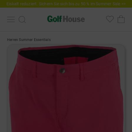
Eiskalt reduziert. Sichern Sie sich bis zu 50 % im Summer Sale >>
Herren Summer Essentials