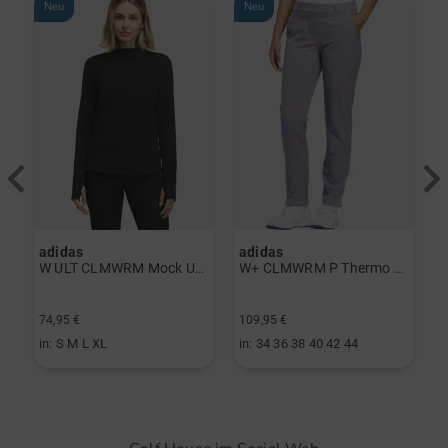
Neu
Neu
adidas
adidas
a
rint Halbarm Polo navy
W ULT CLMWRM Mock Unterzieher schwarz
W+ CLMWRM P Thermo Hose grau
74,95 €
109,95 €
9
in: S M L XL
in: 34 36 38 40 42 44
i