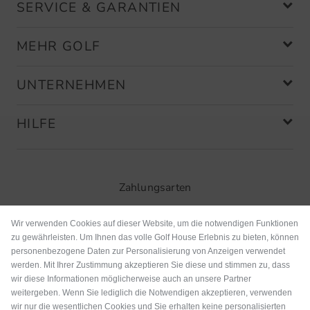
SERVICE & GARANTIEN
MEHR GOLF
UNTERNEHMEN
HILFE
Zahlungsarten
Wir verwenden Cookies auf dieser Website, um die notwendigen Funktionen
zu gewährleisten. Um Ihnen das volle Golf House Erlebnis zu bieten, können
personenbezogene Daten zur Personalisierung von Anzeigen verwendet
werden. Mit Ihrer Zustimmung akzeptieren Sie diese und stimmen zu, dass
wir diese Informationen möglicherweise auch an unsere Partner
weitergeben. Wenn Sie lediglich die Notwendigen akzeptieren, verwenden
wir nur die wesentlichen Cookies und Sie erhalten keine personalisierten