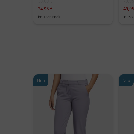
38,00 €
79,95
24,95 €
49,95
in: 12er Pack
in: 68
Neu
Neu