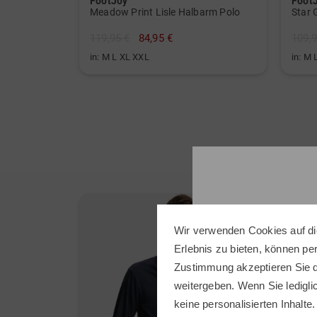
FootJoy
Foot
Meadow Print Lisle Halbarm Polo
Star 
119,95 €
84,95 €
109,9
in: M L XL XXL
in: M 
Wir verwenden Cookies auf di
Erlebnis zu bieten, können p
Zustimmung akzeptieren Sie d
weitergeben. Wenn Sie ledigli
keine personalisierten Inhalte.