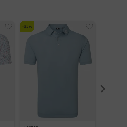
nummer:
ZUR FOOTJOY MARKENSEITE
ngsaktiv
5731
tch
-31%
-50%
erabweisend
eraturausgleichend