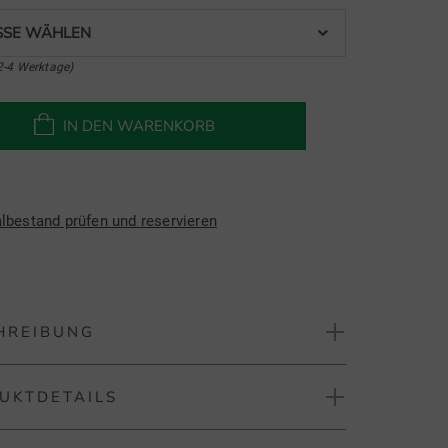
SE WÄHLEN
2-4 Werktage)
IN DEN WARENKORB
albestand prüfen und reservieren
HREIBUNG
UKTDETAILS
 Tempo Tech Stretch Midlayer
empoSeries bringt leichte, technische Styles aufs