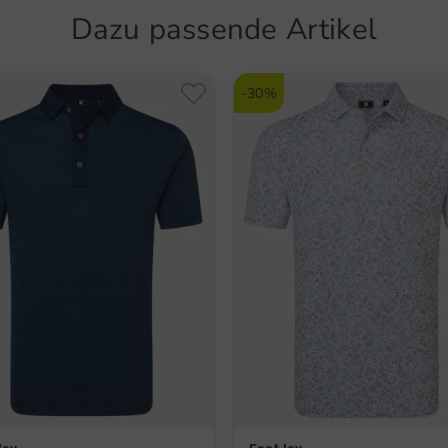
Artikel
Dazu passende Artikel
Atmu
5621
Stre
-30%
Wass
Temp