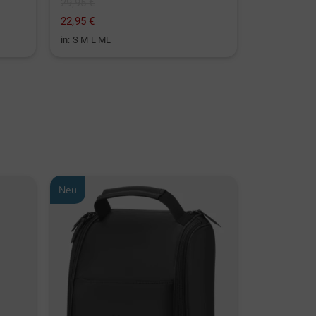
29,95 €
59,95 €
22,95 €
39,95 €
in: S M L ML
in: 12er Pack
Neu
Neu