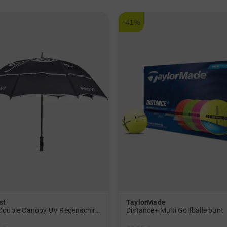
-41%
st
TaylorMade
Tour Double Canopy UV Regenschirm schwarz
Distance+ Multi Golfbälle bunt