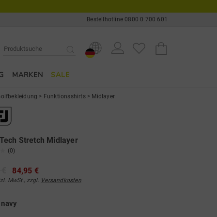
Bestellhotline 0800 0 700 601
G
MARKEN
SALE
olfbekleidung
>
Funktionsshirts
>
Midlayer
ech Stretch Midlayer
(0)
 €
84,95 €
tzl. MwSt., zzgl.
Versandkosten
e
navy