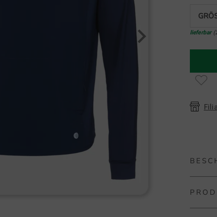
GRÖS
lieferbar
(
Fili
BESC
PROD
FootJoy
Die FJ T