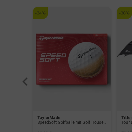
-34%
-38%
TaylorMade
Titlei
WeatherSof Herren-Handschuh Doppelpack für die linke Hand weiß
SpeedSoft Golfbälle mit Golf House Logo (3 für 2-Aktion! Code: SSV) weiß