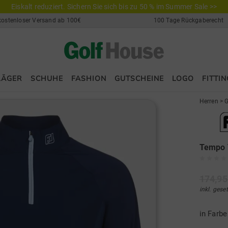
Eiskalt reduziert. Sichern Sie sich bis zu 50 % im Summer Sale >>
kostenloser Versand ab 100€
100 Tage Rückgaberecht
LÄGER
SCHUHE
FASHION
GUTSCHEINE
LOGO
FITTIN
Herren
>
G
Tempo T
174,95
inkl. gese
in Farb