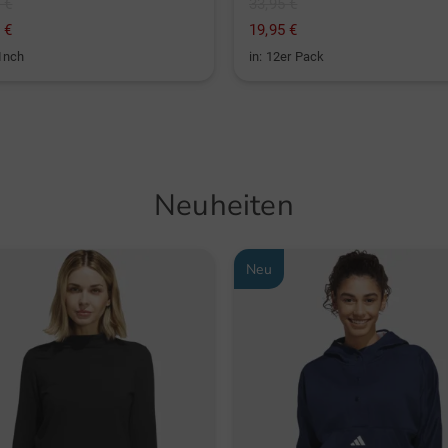
 €
33,95 €
 €
19,95 €
 Inch
in: 12er Pack
Neuheiten
Neu