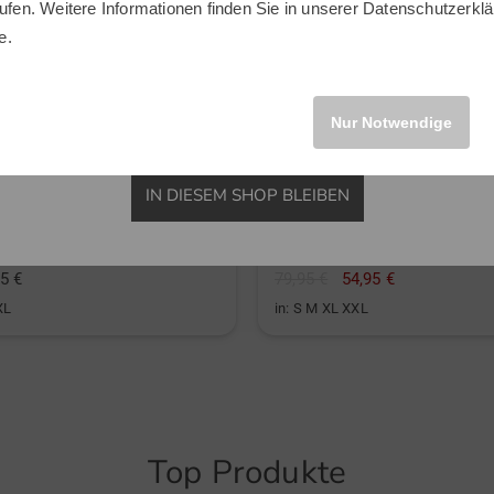
ufen. Weitere Informationen finden Sie in unserer
Datenschutzerklä
INTERNATIONAL
e.
Nur Notwendige
IN DIESEM SHOP BLEIBEN
on
Puma
 Stretch Midlayer
5 €
79,95 €
54,95 €
XL
in: S M XL XXL
Top Produkte