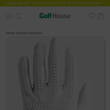
Eiskalt reduziert. Sichern Sie sich bis zu 50 % im Summer Sale >>
Herren Summer Essentials