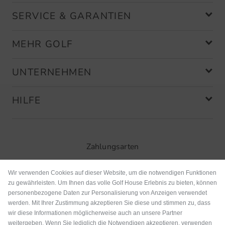
SERVICE & GARANTIEN
MEHR GOLF
UNTERNEHMEN
HILFE
Zahlungsarten
Wir verwenden Cookies auf dieser Website, um die notwendigen Funktionen
zu gewährleisten. Um Ihnen das volle Golf House Erlebnis zu bieten, können
personenbezogene Daten zur Personalisierung von Anzeigen verwendet
werden. Mit Ihrer Zustimmung akzeptieren Sie diese und stimmen zu, dass
wir diese Informationen möglicherweise auch an unsere Partner
weitergeben. Wenn Sie lediglich die Notwendigen akzeptieren, verwenden