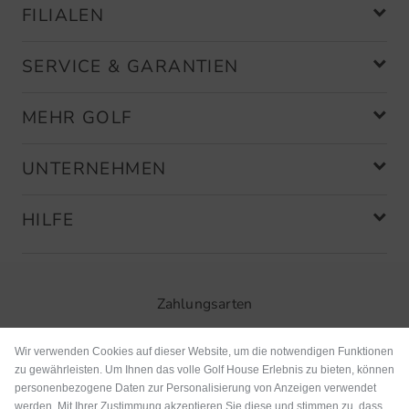
FILIALEN
SERVICE & GARANTIEN
MEHR GOLF
UNTERNEHMEN
HILFE
Zahlungsarten
Wir verwenden Cookies auf dieser Website, um die notwendigen Funktionen
zu gewährleisten. Um Ihnen das volle Golf House Erlebnis zu bieten, können
personenbezogene Daten zur Personalisierung von Anzeigen verwendet
werden. Mit Ihrer Zustimmung akzeptieren Sie diese und stimmen zu, dass