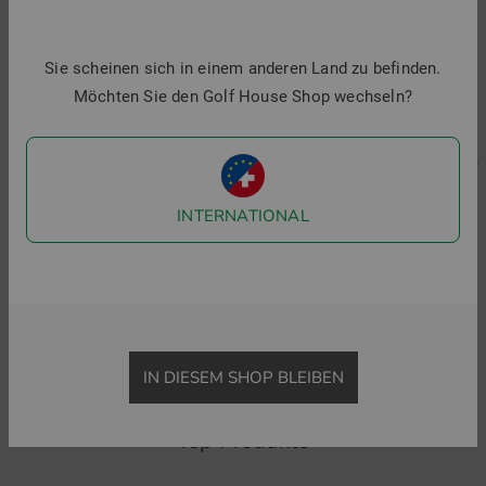
Sie scheinen sich in einem anderen Land zu befinden.
Möchten Sie den Golf House Shop wechseln?
INTERNATIONAL
J.Lindeberg
J.Lindeberg
P
KV Tour Golf Halbarm Polo
Kalle Halbarm Polo
99,95 €
69,95 €
99,95 €
69,95 €
8
in: S M L XL XXL
in: S M L XL XXL
i
IN DIESEM SHOP BLEIBEN
Top Produkte