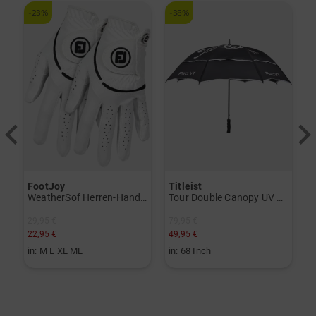
-23%
-38%
-
FootJoy
Titleist
T
V) weiß
WeatherSof Herren-Handschuh Doppelpack für die linke Hand weiß
Tour Double Canopy UV Regenschirm schwarz
29,95 €
79,95 €
3
22,95 €
49,95 €
1
in: M L XL ML
in: 68 Inch
i