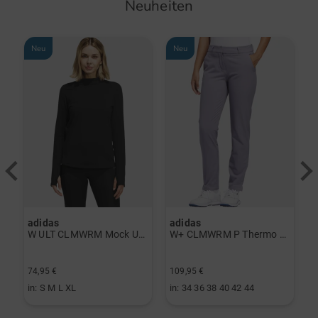
Neuheiten
Neu
Neu
adidas
adidas
a
rint Halbarm Polo navy
W ULT CLMWRM Mock Unterzieher schwarz
W+ CLMWRM P Thermo Hose grau
74,95 €
109,95 €
9
in: S M L XL
in: 34 36 38 40 42 44
i