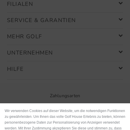
FILIALEN
SERVICE & GARANTIEN
MEHR GOLF
UNTERNEHMEN
HILFE
Zahlungsarten
Wir verwenden Cookies auf dieser Website, um die notwendigen Funktionen
zu gewährleisten. Um Ihnen das volle Golf House Erlebnis zu bieten, können
personenbezogene Daten zur Personalisierung von Anzeigen verwendet
werden. Mit Ihrer Zustimmung akzeptieren Sie diese und stimmen zu, dass