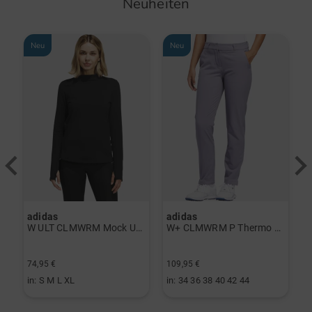
Neuheiten
Neu
Neu
adidas
adidas
a
rint Halbarm Polo navy
W ULT CLMWRM Mock Unterzieher schwarz
W+ CLMWRM P Thermo Hose grau
74,95 €
109,95 €
9
in: S M L XL
in: 34 36 38 40 42 44
i