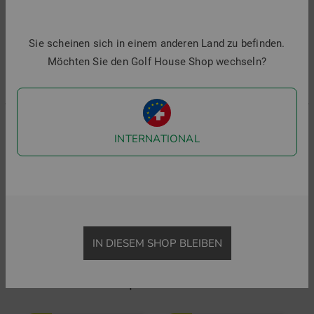
Sie scheinen sich in einem anderen Land zu befinden.
Möchten Sie den Golf House Shop wechseln?
INTERNATIONAL
J.Lindeberg
Malbon
Tour Tech Stretch Midlayer
FLYER Stretch Midlayer
124,95 €
184,95 €
7
in: S M L XL XXL
in: M XL
i
IN DIESEM SHOP BLEIBEN
Top Produkte