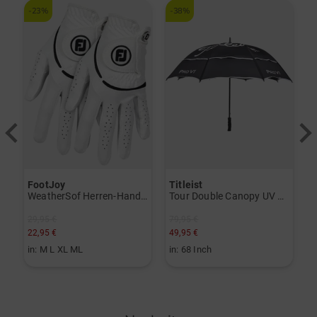
-23%
-38%
-
FootJoy
Titleist
T
V) weiß
WeatherSof Herren-Handschuh Doppelpack für die linke Hand weiß
Tour Double Canopy UV Regenschirm schwarz
29,95 €
79,95 €
3
22,95 €
49,95 €
1
in: M L XL ML
in: 68 Inch
i