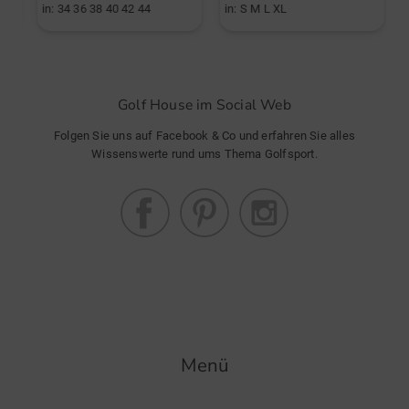
in: 34 36 38 40 42 44
in: S M L XL
i
Golf House im Social Web
Folgen Sie uns auf Facebook & Co und erfahren Sie alles
Wissenswerte rund ums Thema Golfsport.
Menü