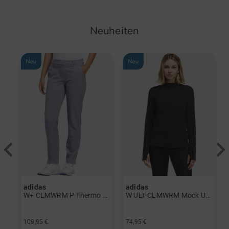
Neuheiten
Neu
Neu
adidas
adidas
a
rint Halbarm Polo navy
W+ CLMWRM P Thermo Hose grau
W ULT CLMWRM Mock Unterzieher schwarz
109,95 €
74,95 €
9