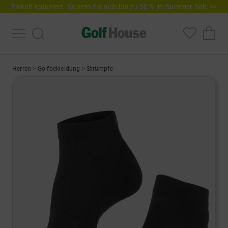
Eiskalt reduziert. Sichern Sie sich bis zu 50 % im Summer Sale >>
Herren
>
Golfbekleidung
>
Strümpfe