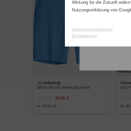
Wirkung für die Zukunft widerr
Nutzungserklärung
von Googl
Datenschutzerklärung
Einstellungen
J.Lindeberg
Cher
Mitch Shorts Bermuda Hose
GOLF
89,95 €
44,95 €
169,9
in: 30 32 34
in: 46