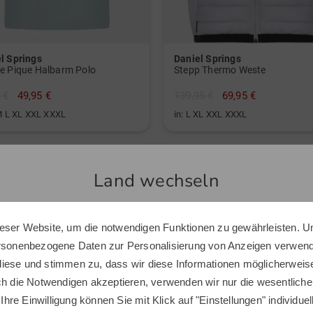
l Springs
Daniel Springs
e Pique Halbarm Polo
Stepp Thermo Weste
 €
49,95 €
139,95 €
69,95 €
 M L XL XXL XXXL
in: L XL XXL XXXL
Land wechseln
Ähnliche Artikel
eser Website, um die notwendigen Funktionen zu gewährleisten. U
Sie scheinen sich in einem anderen Land zu befinden.
ersonenbezogene Daten zur Personalisierung von Anzeigen verwende
Möchten Sie den Golf House Shop wechseln?
iese und stimmen zu, dass wir diese Informationen möglicherweis
ch die Notwendigen akzeptieren, verwenden wir nur die wesentliche
 Ihre Einwilligung können Sie mit Klick auf "Einstellungen" individue