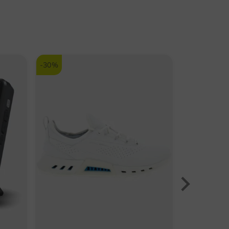
-30%
-38%