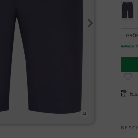
GRÖS
lieferbar
(
Fili
BESC