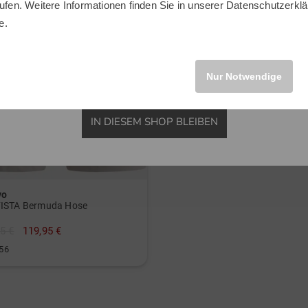
ufen. Weitere Informationen finden Sie in unserer
Datenschutzerklä
INTERNATIONAL
e.
Nur Notwendige
IN DIESEM SHOP BLEIBEN
vo
ISTA Bermuda Hose
5 €
119,95 €
 56