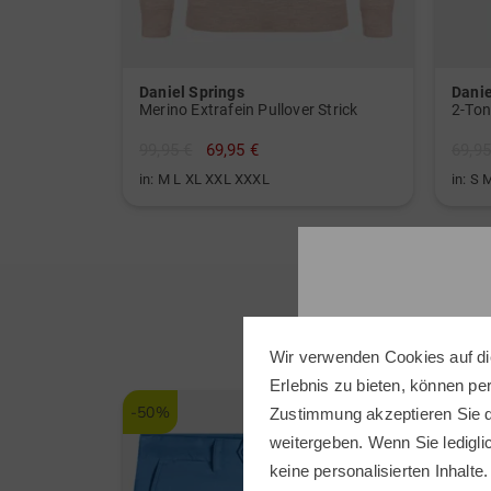
Daniel Springs
Danie
Merino Extrafein Pullover Strick
2-Ton
99,95 €
69,95 €
69,95
in: M L XL XXL XXXL
in: S
Wir verwenden Cookies auf di
Erlebnis zu bieten, können p
-50%
-29%
Zustimmung akzeptieren Sie d
weitergeben. Wenn Sie ledigli
keine personalisierten Inhalte.