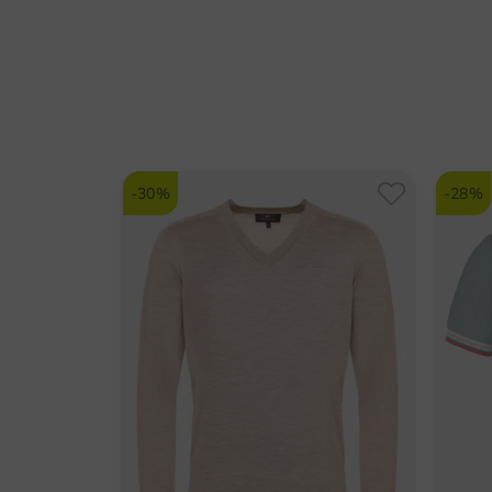
-30%
-28%