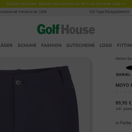
Eiskalt reduziert. Sichern Sie sich bis zu 50 % im Summer Sale >>
kostenloser Versand ab 100€
100 Tage Rückgaberecht
LÄGER
SCHUHE
FASHION
GUTSCHEINE
LOGO
FITTIN
Herren Su
MOYO N
89,95 €
inkl. gese
in Farb