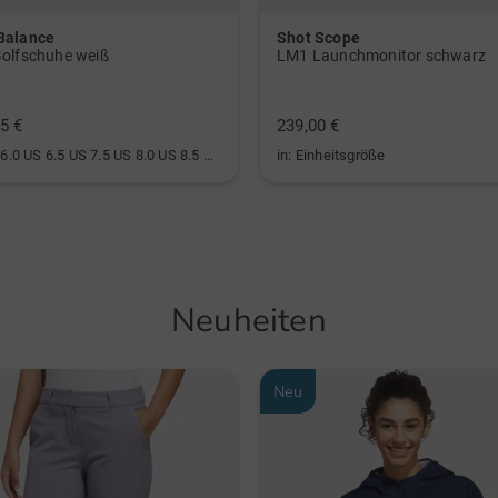
Balance
Shot Scope
olfschuhe weiß
LM1 Launchmonitor schwarz
5 €
239,00 €
in: US 6.0 US 6.5 US 7.5 US 8.0 US 8.5 US 9.0 US 9.5 US 10.0
in: Einheitsgröße
Neuheiten
Neu