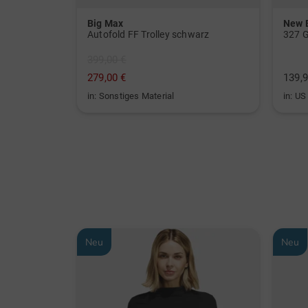
Big Max
New 
or weiß
Autofold FF Trolley schwarz
327 G
399,00 €
279,00 €
139,9
in: Sonstiges Material
Neu
Neu