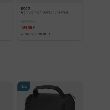
ECCO
Titleist
Golf Biom C4 Golfschuhe weiß
229,00 €
79,95 €
159,95 €
49,95 €
in: 36 37 38 39 40 41
in: 68 Inch
Neu
Neu