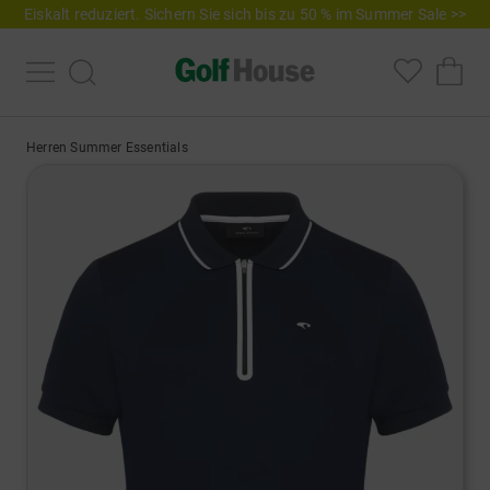
Eiskalt reduziert. Sichern Sie sich bis zu 50 % im Summer Sale >>
Herren Summer Essentials