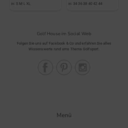
in: S M L XL
in: 34 36 38 40 42 44
i
Golf House im Social Web
Folgen Sie uns auf Facebook & Co und erfahren Sie alles
Wissenswerte rund ums Thema Golfsport.
Menü