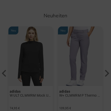
Neuheiten
Neu
Neu
adidas
adidas
a
rint Halbarm Polo navy
W ULT CLMWRM Mock Unterzieher schwarz
W+ CLMWRM P Thermo Hose grau
74,95 €
109,95 €
9