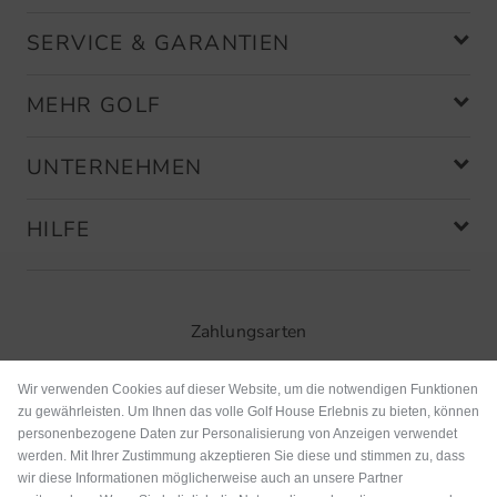
SERVICE & GARANTIEN
MEHR GOLF
UNTERNEHMEN
HILFE
Zahlungsarten
Wir verwenden Cookies auf dieser Website, um die notwendigen Funktionen
zu gewährleisten. Um Ihnen das volle Golf House Erlebnis zu bieten, können
personenbezogene Daten zur Personalisierung von Anzeigen verwendet
werden. Mit Ihrer Zustimmung akzeptieren Sie diese und stimmen zu, dass
wir diese Informationen möglicherweise auch an unsere Partner