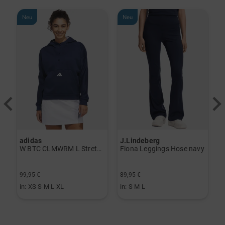
Neu
Neu
adidas
J.Lindeberg
J
erzieher schwarz
W BTC CLMWRM L Stretch Midlayer navy
Fiona Leggings Hose navy
99,95 €
89,95 €
1
in: XS S M L XL
in: S M L
i