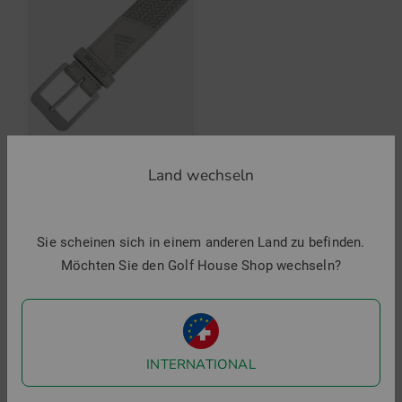
Preis-Leistungsverhältnis.
ZUR DANIEL SPRINGS MARKENSEITE
Land wechseln
adidas
BRAID Gürtel
39,95 €
29,95 €
Sie scheinen sich in einem anderen Land zu befinden.
in: L/XL
Möchten Sie den Golf House Shop wechseln?
Top Produkte
INTERNATIONAL
-23%
-38%
-