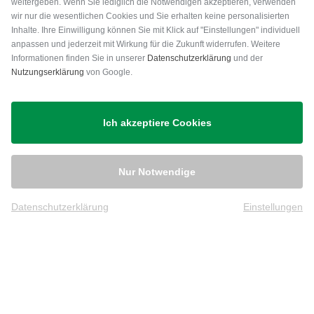
weitergeben. Wenn Sie lediglich die Notwendigen akzeptieren, verwenden
wir nur die wesentlichen Cookies und Sie erhalten keine personalisierten
Inhalte. Ihre Einwilligung können Sie mit Klick auf "Einstellungen" individuell
anpassen und jederzeit mit Wirkung für die Zukunft widerrufen. Weitere
Versand
Informationen finden Sie in unserer
Datenschutzerklärung
und der
Nutzungserklärung
von Google.
Ich akzeptiere Cookies
Nur Notwendige
Datenschutzerklärung
Einstellungen