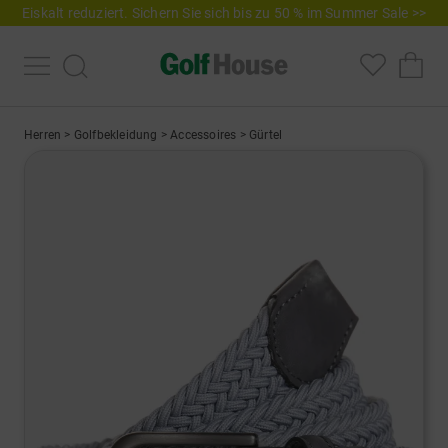
Eiskalt reduziert. Sichern Sie sich bis zu 50 % im Summer Sale >>
Herren
>
Golfbekleidung
>
Accessoires
>
Gürtel