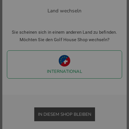
Land wechseln
ZURÜCK ZU GOLFSCHUHE
MIT SPIKES
OHNE SPIKES
Sie scheinen sich in einem anderen Land zu befinden.
Möchten Sie den Golf House Shop wechseln?
Golf House im Social Web
Folgen Sie uns auf Facebook & Co und erfahren Sie alles
Wissenswerte rund ums Thema Golfsport.
INTERNATIONAL
IN DIESEM SHOP BLEIBEN
Menü