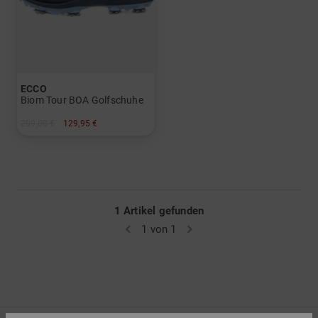
ECCO
Biom Tour BOA Golfschuhe
209,00 €
129,95 €
in: 37 39 40
1 Artikel gefunden
1 von 1