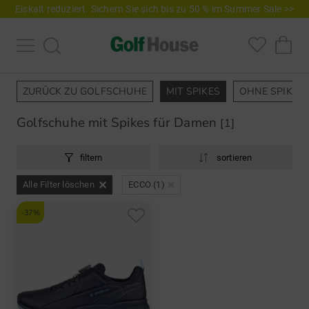
Eiskalt reduziert. Sichern Sie sich bis zu 50 % im Summer Sale >>
ZURÜCK ZU GOLFSCHUHE
MIT SPIKES
OHNE SPIKES
Golfschuhe mit Spikes für Damen
[1]
filtern
sortieren
Alle Filter löschen
ECCO (1)
-37%